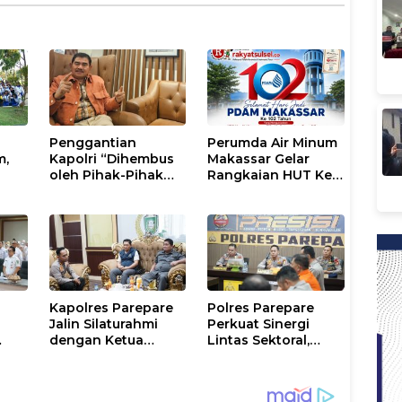
Penggantian
Perumda Air Minum
m,
Kapolri “Dihembus
Makassar Gelar
oleh Pihak-Pihak
Rangkaian HUT Ke-
tus
Terganggu
102, Perkuat
Kenyamanannya”
Komitmen Layani
Masyarakat
Kapolres Parepare
Polres Parepare
Jalin Silaturahmi
Perkuat Sinergi
dengan Ketua
Lintas Sektoral,
DPRD, Perkuat
Antisipasi
 dan
Sinergi Jaga
Kekeringan dan
Kamtibmas
Karhutla