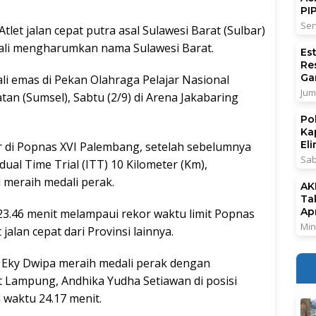
PI
Sen
tlet jalan cepat putra asal Sulawesi Barat (Sulbar)
bali mengharumkan nama Sulawesi Barat.
Es
Re
Ga
i emas di Pekan Olahraga Pelajar Nasional
Jum
an (Sumsel), Sabtu (2/9) di Arena Jakabaring
Po
Ka
El
ar di Popnas XVI Palembang, setelah sebelumnya
Sab
dual Time Trial (ITT) 10 Kilometer (Km),
meraih medali perak.
AK
Ta
Ap
3.46 menit melampaui rekor waktu limit Popnas
Min
jalan cepat dari Provinsi lainnya.
da Eky Dwipa meraih medali perak dengan
 Lampung, Andhika Yudha Setiawan di posisi
waktu 24.17 menit.