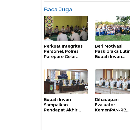
Baca Juga
Perkuat Integritas
Beri Motivasi
Personel, Polres
Paskibraka Luti
Parepare Gelar
Bupati Irwan:
Pembinaan Rohani
Tanggal 17 Agus
dan Mental
Kalian Jadi
Perhatian
Bupati Irwan
Dihadapan
Sampaikan
Evaluator
Pendapat Akhir
KemenPAN-RB,
Ranperda
Pemkab Lutim
Penyertaan Modal
Paparkan SAKIP
Perumdam
Capaian Kinerja