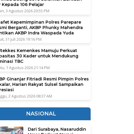
P Kepada 106 Pelajar
in, 3 Agustus 2026 20:55 PM
tafet Kepemimpinan Polres Parepare
smi Berganti, AKBP Phunky Mahendra
ntikan AKBP Indra Waspada Yuda
at, 31 Juli 2026 19:16 PM
ltekkes Kemenkes Mamuju Perkuat
pasitas 30 Kader untuk Mendukung
iminasi TBC
tu, 1 Agustus 2026 21:14 PM
BP Ginanjar Fitriadi Resmi Pimpin Polres
kalar, Harian Rakyat Sulsel Sampaikan
resiasi
ggu, 2 Agustus 2026 08:37 AM
NASIONAL
Dari Surabaya, Nasaruddin