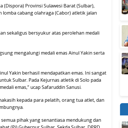
(Dispora) Provinsi Sulawesi Barat (Sulbar),
 lomba cabang olahraga (Cabor) atletik jalan
an sekaligus bersyukur atas perolehan medali
ngsung mengalungi medali emas Ainul Yakin serta
 Ainul Yakin berhasil mendapatkan emas. Ini sangat
untuk Sulbar. Pada Kejurnas atletik di Solo pada
h medali emas,” ucap Safaruddin Sanusi.
kasih kepada para pelatih, orang tua atlet, dan
sambungnya.
a semua pihak yang senantiasa mendukung dan
bat (Pj) Gubernur Sulbar, Sekda Sulbar, DPRD