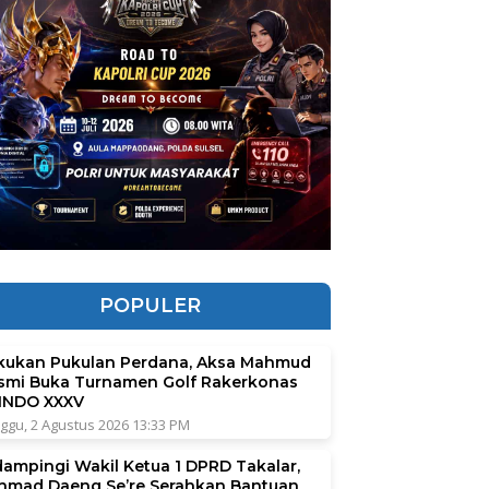
POPULER
kukan Pukulan Perdana, Aksa Mahmud
smi Buka Turnamen Golf Rakerkonas
INDO XXXV
ggu, 2 Agustus 2026 13:33 PM
dampingi Wakil Ketua 1 DPRD Takalar,
hmad Daeng Se’re Serahkan Bantuan