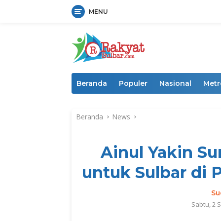
MENU
Langsung
ke
konten
Beranda
Populer
Nasional
Metr
Beranda
News
Ainul Yakin S
untuk Sulbar di
Su
Sabtu, 2 