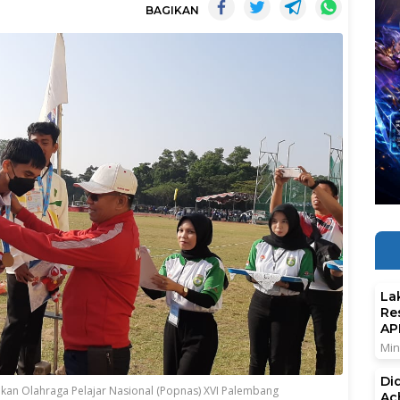
BAGIKAN
La
Re
AP
Min
Di
kan Olahraga Pelajar Nasional (Popnas) XVI Palembang
Ac