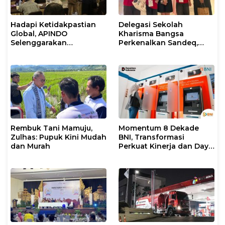
Hadapi Ketidakpastian
Delegasi Sekolah
Global, APINDO
Kharisma Bangsa
Selenggarakan
Perkenalkan Sandeq,
Rakerkonas ke-35
Ikon Budaya Sulbar di
Rumuskan Agenda
Ajang International
Ketahanan Ekonomi
STEAM Olympiad 2026 di
Nasional
Roma
Rembuk Tani Mamuju,
Momentum 8 Dekade
Zulhas: Pupuk Kini Mudah
BNI, Transformasi
dan Murah
Perkuat Kinerja dan Daya
Saing