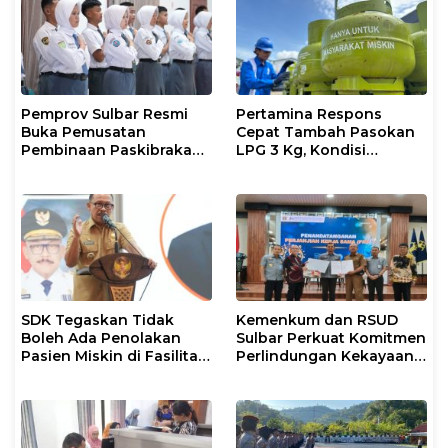
Pemprov Sulbar Resmi
Pertamina Respons
Buka Pemusatan
Cepat Tambah Pasokan
Pembinaan Paskibraka
LPG 3 Kg, Kondisi
2026
Penyaluran di Sulsel
Berlangsung Kondusif
SDK Tegaskan Tidak
Kemenkum dan RSUD
Boleh Ada Penolakan
Sulbar Perkuat Komitmen
Pasien Miskin di Fasilitas
Perlindungan Kekayaan
Pelayanan Kesehatan
Intelektual