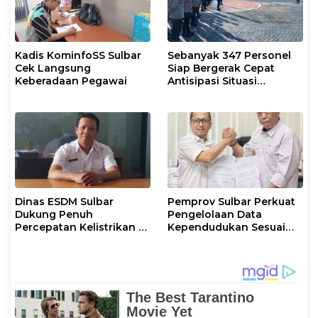
Kadis KominfoSS Sulbar
Sebanyak 347 Personel
Cek Langsung
Siap Bergerak Cepat
Keberadaan Pegawai
Antisipasi Situasi
Kamtibmas di Sulbar
Dinas ESDM Sulbar
Pemprov Sulbar Perkuat
Dukung Penuh
Pengelolaan Data
Percepatan Kelistrikan di
Kependudukan Sesuai
WP Pesisir Barat Pulau
Permendagri 17 Tahun
Karampuang
2023