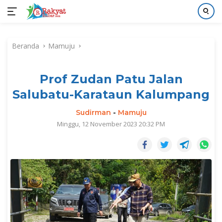
Langsung
ke
Beranda
Mamuju
konten
Prof Zudan Patu Jalan
Salubatu-Karataun Kalumpang
Sudirman
-
Mamuju
Minggu, 12 November 2023 20:32 PM