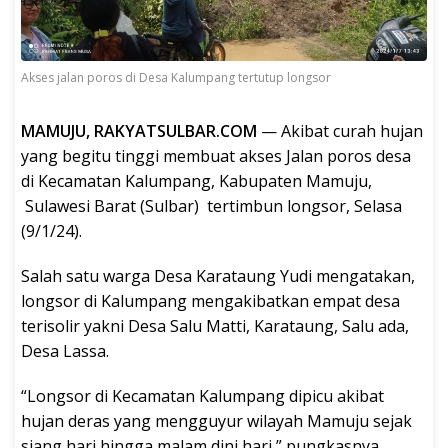
Akses jalan poros di Desa Kalumpang tertutup longsor
MAMUJU, RAKYATSULBAR.COM
— Akibat curah hujan
yang begitu tinggi membuat akses Jalan poros desa
di Kecamatan Kalumpang, Kabupaten Mamuju,
Sulawesi Barat (Sulbar) tertimbun longsor, Selasa
(9/1/24).
Salah satu warga Desa Karataung Yudi mengatakan,
longsor di Kalumpang mengakibatkan empat desa
terisolir yakni Desa Salu Matti, Karataung, Salu ada,
Desa Lassa.
“Longsor di Kecamatan Kalumpang dipicu akibat
hujan deras yang mengguyur wilayah Mamuju sejak
siang hari hingga malam dini hari,” pungkasnya.