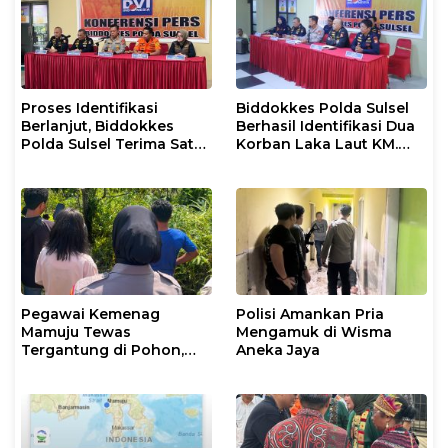
Proses Identifikasi
Biddokkes Polda Sulsel
Berlanjut, Biddokkes
Berhasil Identifikasi Dua
Polda Sulsel Terima Satu
Korban Laka Laut KM.
Jenazah Korban Laka
Nurul Salsa
Laut KM Nurul Salsa
Pegawai Kemenag
Polisi Amankan Pria
Mamuju Tewas
Mengamuk di Wisma
Tergantung di Pohon,
Aneka Jaya
Polisi Lakukan Olah TKP
dan Evakuasi