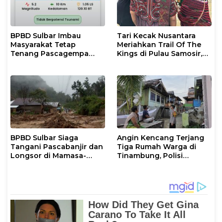
BPBD Sulbar Imbau
Tari Kecak Nusantara
Masyarakat Tetap
Meriahkan Trail Of The
Tenang Pascagempa
Kings di Pulau Samosir,
M6,7 di Palu
Sulawesi Barat Perankan
Dewi Shinta
BPBD Sulbar Siaga
Angin Kencang Terjang
Tangani Pascabanjir dan
Tiga Rumah Warga di
Longsor di Mamasa-
Tinambung, Polisi
Polman
Datangi Lokasi