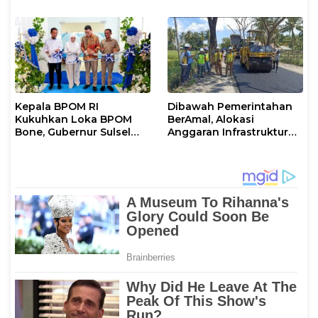
Pelestarian Budaya di
Panic Buying
Hari Jadi Bone ke-696
Kepala BPOM RI
Dibawah Pemerintahan
Kukuhkan Loka BPOM
BerAmal, Alokasi
Bone, Gubernur Sulsel
Anggaran Infrastruktur
Dorong Penguatan
Jalan di Bone Meningkat
Pengawasan Produk
Signifikan