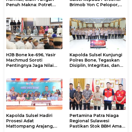
Penuh Makna: Potret
Brimob Yon C Pelopor,
Ketulusan Kapolda Sulsel
Tegaskan Komitmen
dalam Semangat
Pengabdian kepada
Sipakatau, Sipakalebbi,
Masyarakat dan Negara
Sipakainge
HJB Bone ke-696, Yasir
Kapolda Sulsel Kunjungi
Machmud Soroti
Polres Bone, Tegaskan
Pentingnya Jaga Nilai
Disiplin, Integritas, dan
Luhur dan Identitas
Komitmen Pelayanan
Daerah
kepada Masyarakat
Kapolda Sulsel Hadiri
Pertamina Patra Niaga
Prosesi Adat
Regional Sulawesi
Mattompang Arajang,
Pastikan Stok BBM Aman
Wujud Dukungan
di Bone, Antrean Dipicu