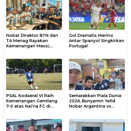
Nobar Direktur BTN dan
Gol Dramatis Merino
TA Menag Rayakan
Antar Spanyol Singkirkan
Kemenangan Messi,
Portugal
Inggris vs Argentina di
Semifinal 2026 Menanti
PSAL Kodaeral VI Raih
Semarakkan Piala Dunia
Kemenangan Gemilang
2026, Bunyamin Yafid
7-0 atas Nai’na FC di
Nobar Argentina vs
Turnamen Walikota Cup
Tanjung Verde Bersama
Makassar 2026
Insan Pers