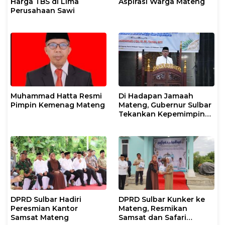
Harga TBS di Lima
Aspirasi Warga Mateng
Perusahaan Sawi
Muhammad Hatta Resmi
Di Hadapan Jamaah
Pimpin Kemenag Mateng
Mateng, Gubernur Sulbar
Tekankan Kepemimpinan
Berkeadilan dan Harmoni
Sosial
DPRD Sulbar Hadiri
DPRD Sulbar Kunker ke
Peresmian Kantor
Mateng, Resmikan
Samsat Mateng
Samsat dan Safari