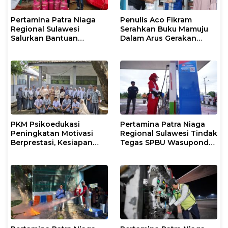
Pertamina Patra Niaga
Penulis Aco Fikram
Regional Sulawesi
Serahkan Buku Mamuju
Salurkan Bantuan
Dalam Arus Gerakan
Tanggap Darurat untuk
DI/TII 1953–1965 ke
Korban Banjir di Kota
Perpusip Sulbar
Kendari
PKM Psikoedukasi
Pertamina Patra Niaga
Peningkatan Motivasi
Regional Sulawesi Tindak
Berprestasi, Kesiapan
Tegas SPBU Wasuponda,
Karier, serta Pencegahan
Hentikan Sementara
Kenakalan Remaja dan
Penyaluran Biosolar
Perilaku Bullying pada
Siswa