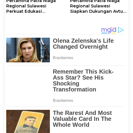
Pertamina Patra Niaga
Pertamina Patra Niaga
Regional Sulawesi
Regional Sulawesi
Perkuat Edukasi
Siapkan Dukungan Avtur
Keselamatan, IT
untuk Penerbangan Haji
Makassar Gelar Pelatihan
2026 Melalui AFT
Penggunaan APAR untuk
Hasanuddin
Masyarakat