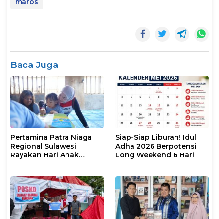
maros
Baca Juga
Pertamina Patra Niaga
Siap-Siap Liburan! Idul
Regional Sulawesi
Adha 2026 Berpotensi
Rayakan Hari Anak
Long Weekend 6 Hari
Nasional Melalui Rumah
Anak Pesisir, Ruang
Tumbuh Generasi
Penjaga Pesisir