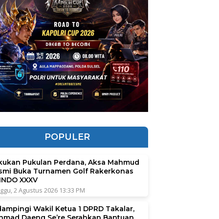
POPULER
kukan Pukulan Perdana, Aksa Mahmud
smi Buka Turnamen Golf Rakerkonas
INDO XXXV
ggu, 2 Agustus 2026 13:33 PM
dampingi Wakil Ketua 1 DPRD Takalar,
hmad Daeng Se’re Serahkan Bantuan