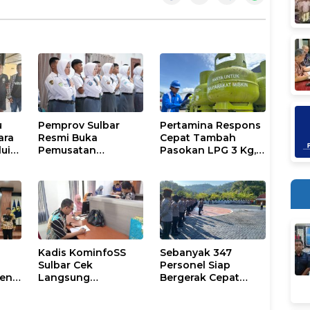
u
Pemprov Sulbar
Pertamina Respons
ara
Resmi Buka
Cepat Tambah
lui
Pemusatan
Pasokan LPG 3 Kg,
ice
Pembinaan
Kondisi Penyaluran
Paskibraka 2026
di Sulsel
Berlangsung
Kondusif
Kadis KominfoSS
Sebanyak 347
Sulbar Cek
Personel Siap
men
Langsung
Bergerak Cepat
Keberadaan
Antisipasi Situasi
Pegawai
Kamtibmas di