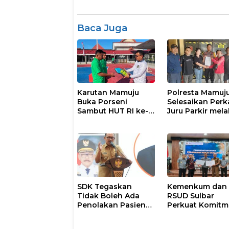
Baca Juga
Karutan Mamuju
Polresta Mamuj
Buka Porseni
Selesaikan Perk
Sambut HUT RI ke-
Juru Parkir mela
81
Restorative Just
SDK Tegaskan
Kemenkum dan
Tidak Boleh Ada
RSUD Sulbar
Penolakan Pasien
Perkuat Komit
Miskin di Fasilitas
Perlindungan
Pelayanan
Kekayaan