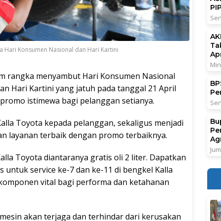
PI
Sen
AK
Ta
 Hari Konsumen Nasional dan Hari Kartini
Ap
Min
m rangka menyambut Hari Konsumen Nasional
BPS
an Hari Kartini yang jatuh pada tanggal 21 April
Pe
romo istimewa bagi pelanggan setianya.
Sen
Bu
alla Toyota kepada pelanggan, sekaligus menjadi
Pe
n layanan terbaik dengan promo terbaiknya.
Ag
Jum
la Toyota diantaranya gratis oli 2 liter. Dapatkan
is untuk service ke-7 dan ke-11 di bengkel Kalla
 komponen vital bagi performa dan ketahanan
mesin akan terjaga dan terhindar dari kerusakan