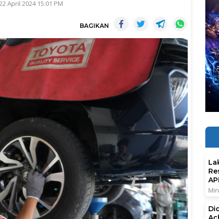
22 April 2024 15:01 PM
BAGIKAN
La
Re
AP
Min
Di
Ac