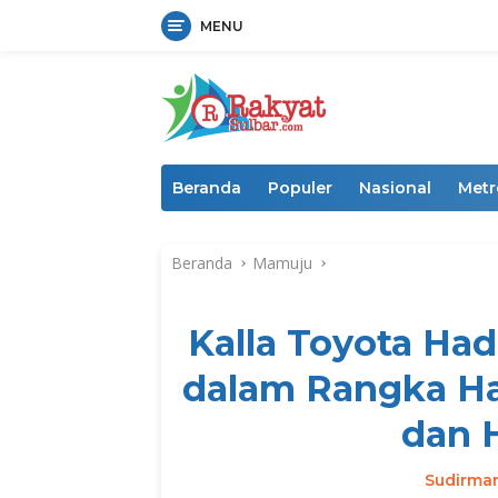
MENU
Langsung
ke
konten
Beranda
Populer
Nasional
Metr
Beranda
Mamuju
Kalla Toyota Ha
dalam Rangka Ha
dan H
Sudirma