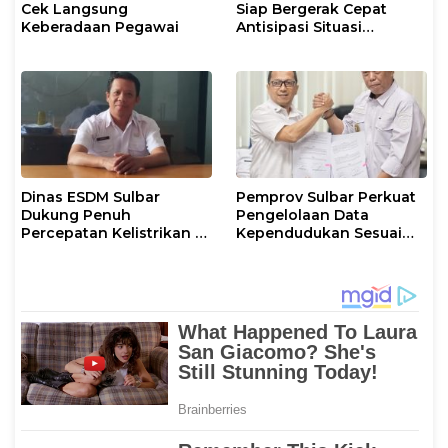
Cek Langsung
Siap Bergerak Cepat
Keberadaan Pegawai
Antisipasi Situasi
Kamtibmas di Sulbar
Dinas ESDM Sulbar
Pemprov Sulbar Perkuat
Dukung Penuh
Pengelolaan Data
Percepatan Kelistrikan di
Kependudukan Sesuai
WP Pesisir Barat Pulau
Permendagri 17 Tahun
Karampuang
2023