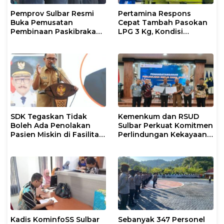
Pemprov Sulbar Resmi
Pertamina Respons
Buka Pemusatan
Cepat Tambah Pasokan
Pembinaan Paskibraka
LPG 3 Kg, Kondisi
2026
Penyaluran di Sulsel
Berlangsung Kondusif
SDK Tegaskan Tidak
Kemenkum dan RSUD
Boleh Ada Penolakan
Sulbar Perkuat Komitmen
Pasien Miskin di Fasilitas
Perlindungan Kekayaan
Pelayanan Kesehatan
Intelektual
Kadis KominfoSS Sulbar
Sebanyak 347 Personel