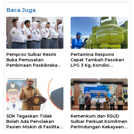
Baca Juga
Pemprov Sulbar Resmi
Pertamina Respons
Buka Pemusatan
Cepat Tambah Pasokan
Pembinaan Paskibraka
LPG 3 Kg, Kondisi
2026
Penyaluran di Sulsel
Berlangsung Kondusif
SDK Tegaskan Tidak
Kemenkum dan RSUD
Boleh Ada Penolakan
Sulbar Perkuat Komitmen
Pasien Miskin di Fasilitas
Perlindungan Kekayaan
Pelayanan Kesehatan
Intelektual