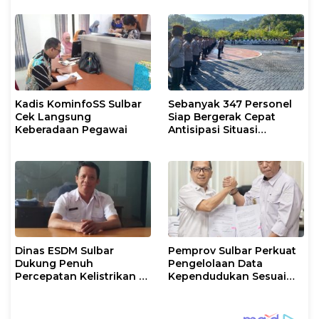
Kadis KominfoSS Sulbar
Sebanyak 347 Personel
Cek Langsung
Siap Bergerak Cepat
Keberadaan Pegawai
Antisipasi Situasi
Kamtibmas di Sulbar
Dinas ESDM Sulbar
Pemprov Sulbar Perkuat
Dukung Penuh
Pengelolaan Data
Percepatan Kelistrikan di
Kependudukan Sesuai
WP Pesisir Barat Pulau
Permendagri 17 Tahun
Karampuang
2023