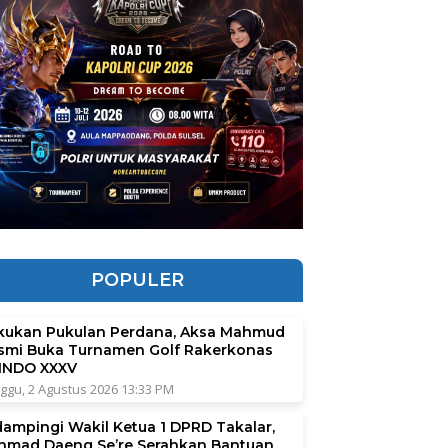
POPULER
kukan Pukulan Perdana, Aksa Mahmud
smi Buka Turnamen Golf Rakerkonas
INDO XXXV
ggu, 2 Agustus 2026 13:33 PM
dampingi Wakil Ketua 1 DPRD Takalar,
hmad Daeng Se’re Serahkan Bantuan