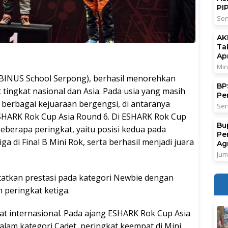
PI
Sen
AK
Ta
Ap
Min
INUS School Serpong), berhasil menorehkan
BPS
 tingkat nasional dan Asia. Pada usia yang masih
Pe
 berbagai kejuaraan bergengsi, di antaranya
Sen
SHARK Rok Cup Asia Round 6. Di ESHARK Rok Cup
Bu
eberapa peringkat, yaitu posisi kedua pada
Pe
iga di Final B Mini Rok, serta berhasil menjadi juara
Ag
Jum
atatkan prestasi pada kategori Newbie dengan
 peringkat ketiga.
at internasional. Pada ajang ESHARK Rok Cup Asia
alam kategori Cadet, peringkat keempat di Mini