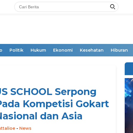
o
Politik
Hukum
Ekonomi
Kesehatan
Hiburan
US SCHOOL Serpong
Pada Kompetisi Gokart
asional dan Asia
ttalioe
-
News