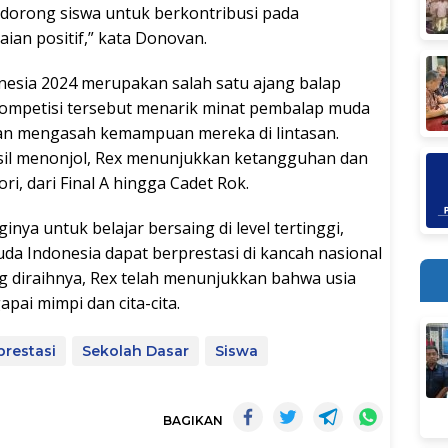
orong siswa untuk berkontribusi pada
ian positif,” kata Donovan.
nesia 2024 merupakan salah satu ajang balap
 Kompetisi tersebut menarik minat pembalap muda
dan mengasah kemampuan mereka di lintasan.
asil menonjol, Rex menunjukkan ketangguhan dan
i, dari Final A hingga Cadet Rok.
nya untuk belajar bersaing di level tertinggi,
a Indonesia dapat berprestasi di kancah nasional
ng diraihnya, Rex telah menunjukkan bahwa usia
ai mimpi dan cita-cita.
prestasi
Sekolah Dasar
Siswa
BAGIKAN