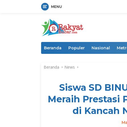
MENU
Langsung
ke
konten
Beranda
Populer
Nasional
Metr
Beranda
News
Siswa SD BIN
Meraih Prestasi 
di Kancah N
Ma