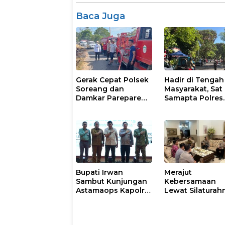
Baca Juga
Gerak Cepat Polsek
Hadir di Tengah
Soreang dan
Masyarakat, Sat
Damkar Parepare
Samapta Polres
Atasi Kebakaran
Parepare
Lahan
Gencarkan Patro
Pagi
Bupati Irwan
Merajut
Sambut Kunjungan
Kebersamaan
Astamaops Kapolri
Lewat Silaturah
dan Pangdam
Kapolresta Gow
XIV/Hasanuddin di
Perkuat Sinergi
Luwu Timur
dengan Tokoh