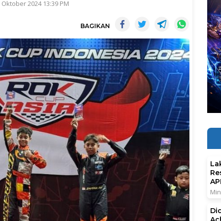
8 Oktober 2024 13:39 PM
BAGIKAN
La
Re
AP
Min
Di
Ac