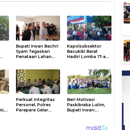
Bupati Irwan Bachri
Kapolsubsektor
Syam Tegaskan
Bacukiki Barat
Penataan Lahan
Hadiri Lomba 17-an
Laoli Bukan Konflik
di Galung Maloang,
li
Agraria
Ajak Warga Jaga
Kamtibmas
Perkuat Integritas
Beri Motivasi
Personel, Polres
Paskibraka Lutim,
mi,
Parepare Gelar
Bupati Irwan:
a
Pembinaan Rohani
Tanggal 17 Agustus
dan Mental
Kalian Jadi
Perhatian