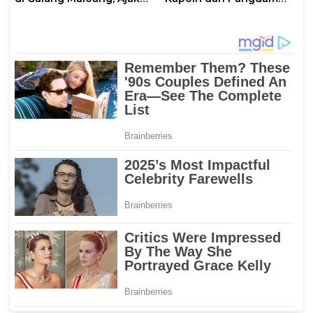
Warga Jaga Kamtibmas
XIV/Hasanuddin di Luwu
Timur