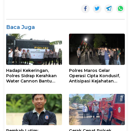
Baca Juga
Hadapi Kekeringan,
Polres Maros Gelar
Polres Sidrap Kerahkan
Operasi Cipta Kondusif,
Water Cannon Bantu
Antisipasi Kejahatan
Petani
Jalanan dan Penyakit
Masyarakat
Pemkab Lutim:
Gerak Cepat Polsek