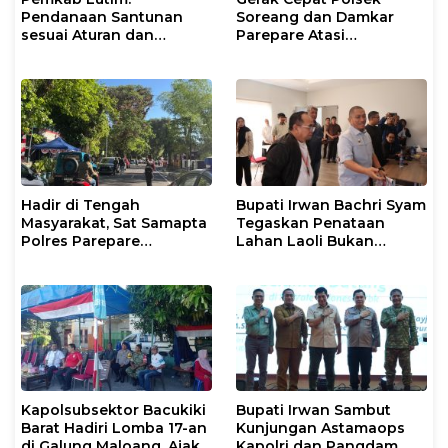
Pendanaan Santunan
Soreang dan Damkar
sesuai Aturan dan
Parepare Atasi
Prosedur Resmi
Kebakaran Lahan
Hadir di Tengah
Bupati Irwan Bachri Syam
Masyarakat, Sat Samapta
Tegaskan Penataan
Polres Parepare
Lahan Laoli Bukan
Gencarkan Patroli Pagi
Konflik Agraria
Kapolsubsektor Bacukiki
Bupati Irwan Sambut
Barat Hadiri Lomba 17-an
Kunjungan Astamaops
di Galung Maloang, Ajak
Kapolri dan Pangdam