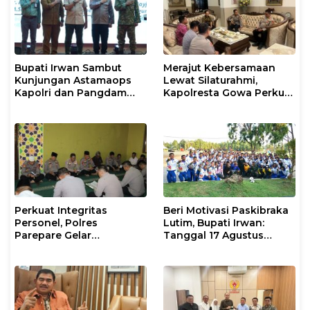
Bupati Irwan Sambut
Merajut Kebersamaan
Kunjungan Astamaops
Lewat Silaturahmi,
Kapolri dan Pangdam
Kapolresta Gowa Perkuat
XIV/Hasanuddin di Luwu
Sinergi dengan Tokoh
Timur
Masyarakat
Perkuat Integritas
Beri Motivasi Paskibraka
Personel, Polres
Lutim, Bupati Irwan:
Parepare Gelar
Tanggal 17 Agustus
Pembinaan Rohani dan
Kalian Jadi Perhatian
Mental