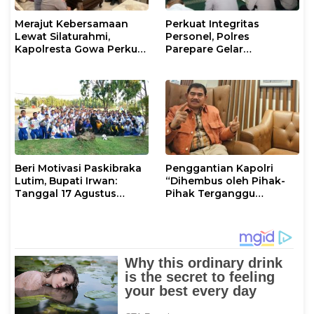
Merajut Kebersamaan
Perkuat Integritas
Lewat Silaturahmi,
Personel, Polres
Kapolresta Gowa Perkuat
Parepare Gelar
Sinergi dengan Tokoh
Pembinaan Rohani dan
Masyarakat
Mental
Beri Motivasi Paskibraka
Penggantian Kapolri
Lutim, Bupati Irwan:
“Dihembus oleh Pihak-
Tanggal 17 Agustus
Pihak Terganggu
Kalian Jadi Perhatian
Kenyamanannya”