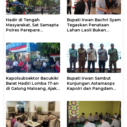
Hadir di Tengah
Bupati Irwan Bachri Syam
Masyarakat, Sat Samapta
Tegaskan Penataan
Polres Parepare
Lahan Laoli Bukan
Gencarkan Patroli Pagi
Konflik Agraria
Kapolsubsektor Bacukiki
Bupati Irwan Sambut
Barat Hadiri Lomba 17-an
Kunjungan Astamaops
di Galung Maloang, Ajak
Kapolri dan Pangdam
Warga Jaga Kamtibmas
XIV/Hasanuddin di Luwu
Timur