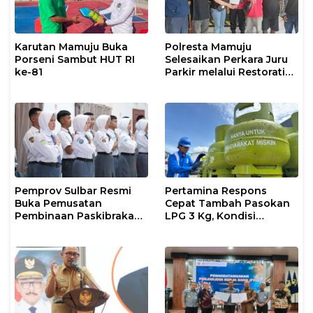
Karutan Mamuju Buka
Polresta Mamuju
Porseni Sambut HUT RI
Selesaikan Perkara Juru
ke-81
Parkir melalui Restorative
Justice
Pemprov Sulbar Resmi
Pertamina Respons
Buka Pemusatan
Cepat Tambah Pasokan
Pembinaan Paskibraka
LPG 3 Kg, Kondisi
2026
Penyaluran di Sulsel
Berlangsung Kondusif