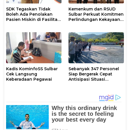
SDK Tegaskan Tidak
Kemenkum dan RSUD
Boleh Ada Penolakan
Sulbar Perkuat Komitmen
Pasien Miskin di Fasilitas
Perlindungan Kekayaan
Pelayanan Kesehatan
Intelektual
Kadis KominfoSS Sulbar
Sebanyak 347 Personel
Cek Langsung
Siap Bergerak Cepat
Keberadaan Pegawai
Antisipasi Situasi
Kamtibmas di Sulbar