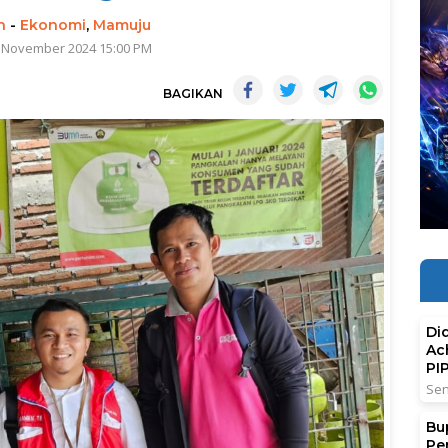
n
-
Ekonomi
,
Mamuju
4 November 2024 15:00 PM
BAGIKAN
Di
Ac
PI
Sen
Bu
Pe