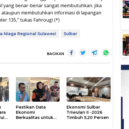
l yang benar-benar sangat membutuhkan. jika
 ataupun membutuhkan informasi di lapangan
er 135,” tukas Fahrougi (*)
a Niaga Regional Sulawesi
Sulbar
BAGIKAN
u
Pastikan Data
Ekonomi Sulbar
ara
Ekonomi
Triwulan II -2026
lui
Berkualitas untuk
Timbuh 5,20 Persen
ice
Kebijakan Tepat
Sasaran, BPS Sulbar