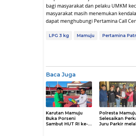
bagi masyarakat dan pelaku UMKM keci
masyarakat masih menemukan kendala
dapat menghubungi Pertamina Call Cent
LPG 3 kg
Mamuju
Pertamina Patr
Baca Juga
Karutan Mamuju
Polresta Mamuj
Buka Porseni
Selesaikan Perk
Sambut HUT RI ke-
Juru Parkir mela
81
Restorative Just