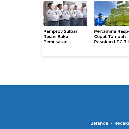
Pemprov Sulbar
Pertamina Resp
Resmi Buka
Cepat Tambah
Pemusatan
Pasokan LPG 3 
Pembinaan
Kondisi Penyalu
Paskibraka 2026
di Sulsel
Berlangsung
Kondusif
Beranda
Redaks