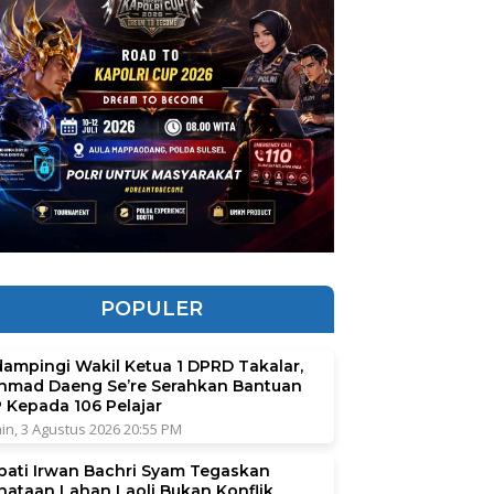
POPULER
dampingi Wakil Ketua 1 DPRD Takalar,
hmad Daeng Se’re Serahkan Bantuan
P Kepada 106 Pelajar
in, 3 Agustus 2026 20:55 PM
pati Irwan Bachri Syam Tegaskan
nataan Lahan Laoli Bukan Konflik