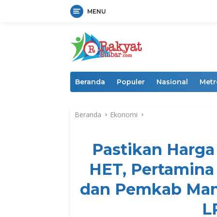
MENU
Langsung
ke
konten
Beranda
Populer
Nasional
Metr
Beranda
Ekonomi
Pastikan Harga
HET, Pertamina 
dan Pemkab Mam
L