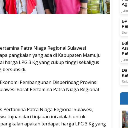
Ag
Jum
BPS
Pe
Sen
Bu
amina Patra Niaga Regional Sulawesi
As
Pe
rapa pangkalan yang ada di Kabupaten Mamuju
Jum
ai harga LPG 3 Kg yang cukup tinggi sekaligus
 bersubsidi.
Da
Ke
Sel
o Ekonomi Pembangunan Disperindag Provinsi
 Sulawesi Barat Pertamina Patra Niaga Regional
s Pertamina Patra Niaga Regional Sulawesi,
tujuan dari tinjauan ini adalah untuk
i pangkalan apakah terdapat harga LPG 3 Kg yang