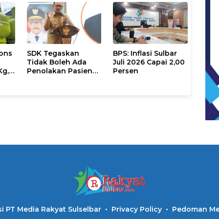
dan Pemprov Sulbar
Supervisi Lapangan
SE2026
ons
SDK Tegaskan
BPS: Inflasi Sulbar
Tidak Boleh Ada
Juli 2026 Capai 2,00
Kg,
Penolakan Pasien
Persen
ran
Miskin di Fasilitas
Pelayanan
Kesehatan
i PT Media Rakyat Sulselbar
Privacy Policy
Pedoman Med