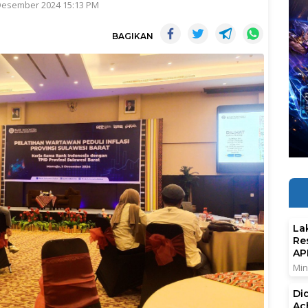
 Desember 2024 15:13 PM
BAGIKAN
La
Re
AP
Min
Di
Ac