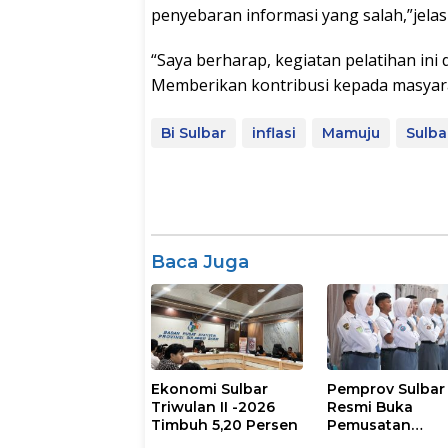
penyebaran informasi yang salah,”jelas
“Saya berharap, kegiatan pelatihan in
Memberikan kontribusi kepada masyara
Bi Sulbar
inflasi
Mamuju
Sulba
Baca Juga
Ekonomi Sulbar
Pemprov Sulbar
Triwulan II -2026
Resmi Buka
Timbuh 5,20 Persen
Pemusatan
Pembinaan