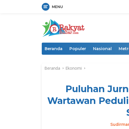
MENU
Langsung
ke
konten
Beranda
Populer
Nasional
Metr
Beranda
Ekonomi
Puluhan Jurna
Wartawan Peduli 
Sudirma