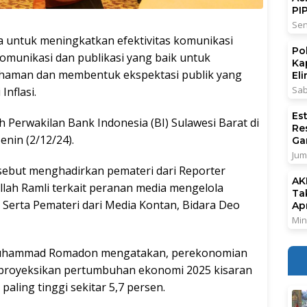
PI
Sen
tuk meningkatkan efektivitas komunikasi
Po
komunikasi dan publikasi yang baik untuk
Ka
aman dan membentuk ekspektasi publik yang
El
Sab
Inflasi.
Es
h Perwakilan Bank Indonesia (BI) Sulawesi Barat di
Re
nin (2/12/24).
Ga
Jum
sebut menghadirkan pemateri dari Reporter
AK
lah Ramli terkait peranan media mengelola
Ta
. Serta Pemateri dari Media Kontan, Bidara Deo
Ap
Min
, Muhammad Romadon mengatakan, perekonomian
iproyeksikan pertumbuhan ekonomi 2025 kisaran
paling tinggi sekitar 5,7 persen.