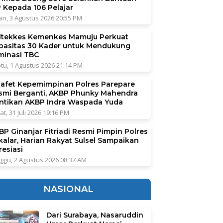
P Kepada 106 Pelajar
in, 3 Agustus 2026 20:55 PM
ltekkes Kemenkes Mamuju Perkuat
pasitas 30 Kader untuk Mendukung
iminasi TBC
tu, 1 Agustus 2026 21:14 PM
tafet Kepemimpinan Polres Parepare
smi Berganti, AKBP Phunky Mahendra
ntikan AKBP Indra Waspada Yuda
at, 31 Juli 2026 19:16 PM
BP Ginanjar Fitriadi Resmi Pimpin Polres
kalar, Harian Rakyat Sulsel Sampaikan
resiasi
ggu, 2 Agustus 2026 08:37 AM
NASIONAL
Dari Surabaya, Nasaruddin