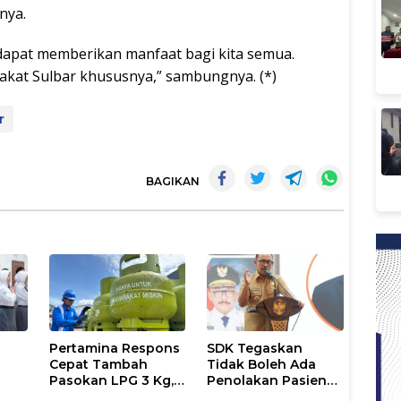
nya.
i dapat memberikan manfaat bagi kita semua.
kat Sulbar khususnya,” sambungnya. (*)
r
BAGIKAN
Pertamina Respons
SDK Tegaskan
Cepat Tambah
Tidak Boleh Ada
Pasokan LPG 3 Kg,
Penolakan Pasien
Kondisi Penyaluran
Miskin di Fasilitas