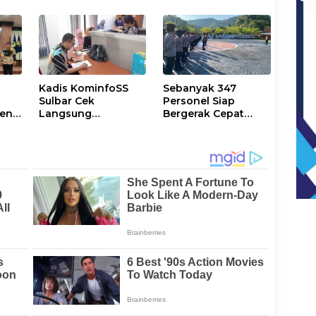
6
di Sulsel
Pelayanan
Berlangsung
Kesehatan
Kondusif
Kadis KominfoSS
Sebanyak 347
Sulbar Cek
Personel Siap
men
Langsung
Bergerak Cepat
Keberadaan
Antisipasi Situasi
Pegawai
Kamtibmas di
Sulbar