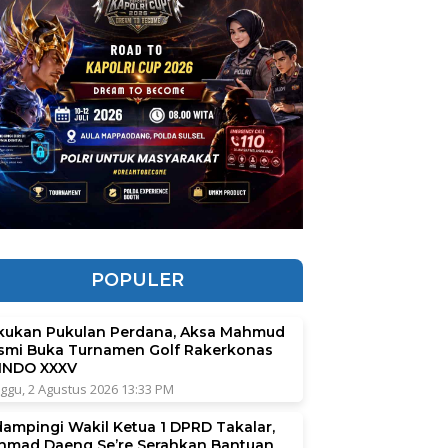
POPULER
kukan Pukulan Perdana, Aksa Mahmud
smi Buka Turnamen Golf Rakerkonas
INDO XXXV
ggu, 2 Agustus 2026 13:33 PM
dampingi Wakil Ketua 1 DPRD Takalar,
hmad Daeng Se’re Serahkan Bantuan