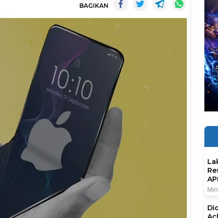
BAGIKAN
La
Re
AP
Min
Di
Ac