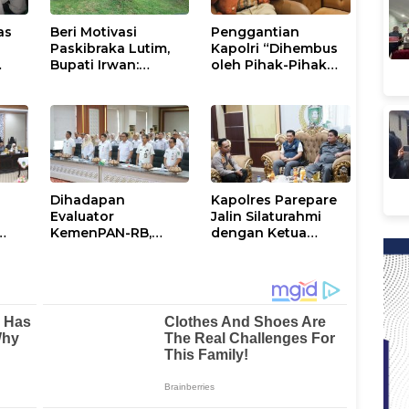
as
Beri Motivasi
Penggantian
Paskibraka Lutim,
Kapolri “Dihembus
Bupati Irwan:
oleh Pihak-Pihak
ani
Tanggal 17 Agustus
Terganggu
Kalian Jadi
Kenyamanannya”
Perhatian
Dihadapan
Kapolres Parepare
Evaluator
Jalin Silaturahmi
KemenPAN-RB,
dengan Ketua
Pemkab Lutim
DPRD, Perkuat
al
Paparkan SAKIP dan
Sinergi Jaga
Capaian Kinerja
Kamtibmas