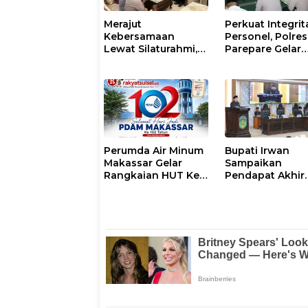
Merajut
Perkuat Integrit
Kebersamaan
Personel, Polres
Lewat Silaturahmi,
Parepare Gelar
Kapolresta Gowa
Pembinaan Roh
Perkuat Sinergi
dan Mental
dengan Tokoh
Masyarakat
Perumda Air Minum
Bupati Irwan
Makassar Gelar
Sampaikan
Rangkaian HUT Ke-
Pendapat Akhir
102, Perkuat
Ranperda
Komitmen Layani
Penyertaan Mod
Masyarakat
Perumdam
Waemami