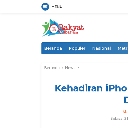
MENU
Langsung
ke
konten
Beranda
Populer
Nasional
Metr
Beranda
News
Kehadiran iPho
Ma
Selasa, 3