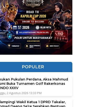
POPULER
kukan Pukulan Perdana, Aksa Mahmud
smi Buka Turnamen Golf Rakerkonas
INDO XXXV
ggu, 2 Agustus 2026 13:33 PM
dampingi Wakil Ketua 1 DPRD Takalar,
hmad Daeng Se’re Serahkan Bantuan