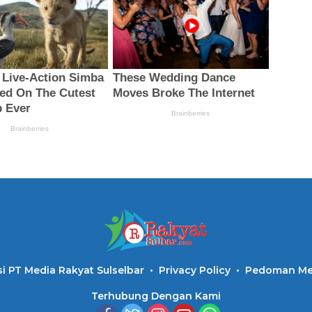
i PT Media Rakyat Sulselbar
Privacy Policy
Pedoman Med
Terhubung Dengan Kami