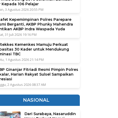
P Kepada 106 Pelajar
in, 3 Agustus 2026 20:55 PM
tafet Kepemimpinan Polres Parepare
smi Berganti, AKBP Phunky Mahendra
ntikan AKBP Indra Waspada Yuda
at, 31 Juli 2026 19:16 PM
ltekkes Kemenkes Mamuju Perkuat
pasitas 30 Kader untuk Mendukung
iminasi TBC
tu, 1 Agustus 2026 21:14 PM
BP Ginanjar Fitriadi Resmi Pimpin Polres
kalar, Harian Rakyat Sulsel Sampaikan
resiasi
ggu, 2 Agustus 2026 08:37 AM
NASIONAL
Dari Surabaya, Nasaruddin