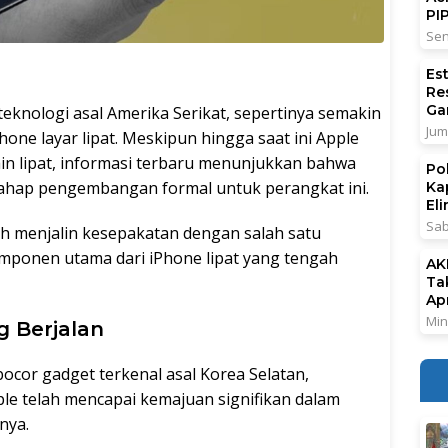
PI
Sen
Es
Re
Ga
teknologi asal Amerika Serikat, sepertinya semakin
Jum
ne layar lipat. Meskipun hingga saat ini Apple
in lipat, informasi terbaru menunjukkan bahwa
Po
ahap pengembangan formal untuk perangkat ini.
Ka
El
Sab
h menjalin kesepakatan dengan salah satu
ponen utama dari iPhone lipat yang tengah
AK
Ta
Ap
Min
 Berjalan
ocor gadget terkenal asal Korea Selatan,
e telah mencapai kemajuan signifikan dalam
nya.