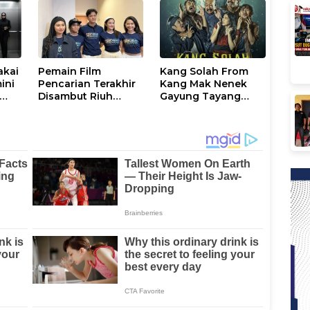
akai
Pemain Film
Kang Solah From
ini
Pencarian Terakhir
Kang Mak Nenek
Disambut Riuh
Gayung Tayang
Penonton Bioskop
Mulai 25 September
Studio 21 Mall
di Bioskop
Panakkukang
Makassar