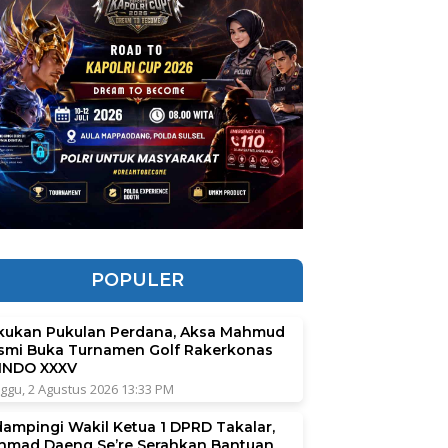
POPULER
kukan Pukulan Perdana, Aksa Mahmud
smi Buka Turnamen Golf Rakerkonas
INDO XXXV
ggu, 2 Agustus 2026 13:33 PM
dampingi Wakil Ketua 1 DPRD Takalar,
hmad Daeng Se’re Serahkan Bantuan