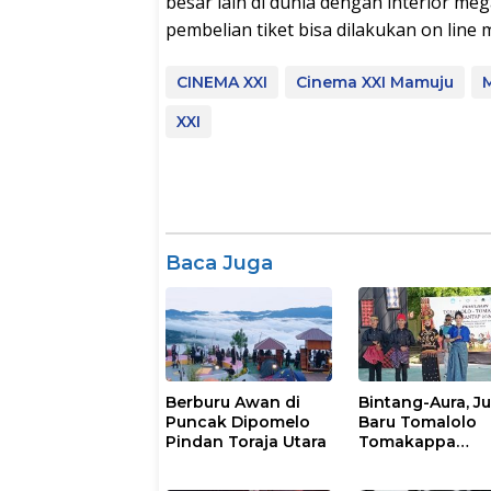
besar lain di dunia dengan interior mega
pembelian tiket bisa dilakukan on line m
CINEMA XXI
Cinema XXI Mamuju
XXI
Baca Juga
Berburu Awan di
Bintang-Aura, J
Puncak Dipomelo
Baru Tomalolo
Pindan Toraja Utara
Tomakappa
Smantap 2026