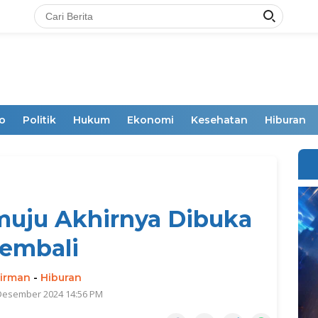
o
Politik
Hukum
Ekonomi
Kesehatan
Hiburan
uju Akhirnya Dibuka
embali
irman
-
Hiburan
 Desember 2024 14:56 PM