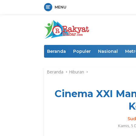
MENU
Langsung
ke
konten
Beranda
Populer
Nasional
Metr
Beranda
Hiburan
Cinema XXI Mam
K
Sud
Kamis, 5