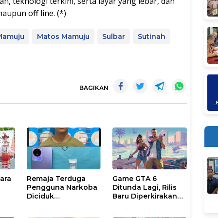
h, teknologi terkini, serta layar yang lebar, dan
aupun off line. (*)
Mamuju
Matos Mamuju
Sulbar
Sutinah
BAGIKAN
uara
Remaja Terduga
Game GTA 6
Pengguna Narkoba
Ditunda Lagi, Rilis
Diciduk
Baru Diperkirakan
Satresnarkoba
November 2026
Majene