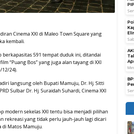
PI
Sen
Po
Ka
El
diran Cinema XXI di Maleo Town Square yang
Sab
ka kembali.
AK
berkapasitas 591 tempat duduk ini, ditandai
Ta
Ap
ilm “Puang Bos” yang juga alan tayang di XXI
Min
/12/24).
BPS
iri langsung oleh Bupati Mamuju, Dr. Hj. Sitti
Pe
RD Sulbar Dr. Hj. Suraidah Suhardi, Cinema XXI
Sen
p modern sekelas XXI tentu bisa menjadi pilihan
rekreasi yang tidak perlu jauh-jauh lagi dicari
a di Matos Mamuju.