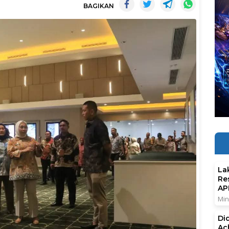
BAGIKAN
La
Re
AP
Min
Di
Ac