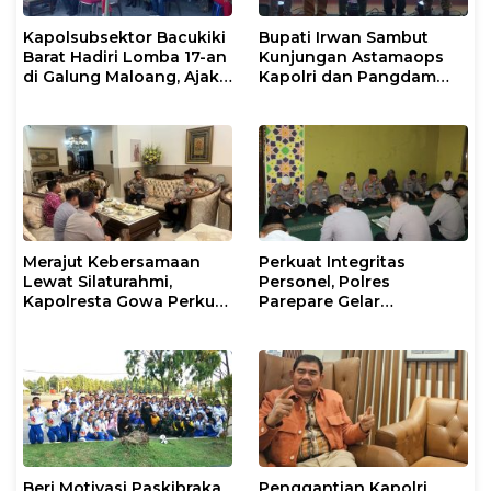
Kapolsubsektor Bacukiki
Bupati Irwan Sambut
Barat Hadiri Lomba 17-an
Kunjungan Astamaops
di Galung Maloang, Ajak
Kapolri dan Pangdam
Warga Jaga Kamtibmas
XIV/Hasanuddin di Luwu
Timur
Merajut Kebersamaan
Perkuat Integritas
Lewat Silaturahmi,
Personel, Polres
Kapolresta Gowa Perkuat
Parepare Gelar
Sinergi dengan Tokoh
Pembinaan Rohani dan
Masyarakat
Mental
Beri Motivasi Paskibraka
Penggantian Kapolri