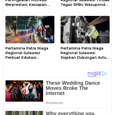
Peningkatan Motivasi
Regional Sulawesi Tindak
Berprestasi, Kesiapan
Tegas SPBU Wasuponda,
Karier, serta Pencegahan
Hentikan Sementara
Kenakalan Remaja dan
Penyaluran Biosolar
Perilaku Bullying pada
Siswa
Pertamina Patra Niaga
Pertamina Patra Niaga
Regional Sulawesi
Regional Sulawesi
Perkuat Edukasi
Siapkan Dukungan Avtur
Keselamatan, IT
untuk Penerbangan Haji
Makassar Gelar Pelatihan
2026 Melalui AFT
Penggunaan APAR untuk
Hasanuddin
Masyarakat