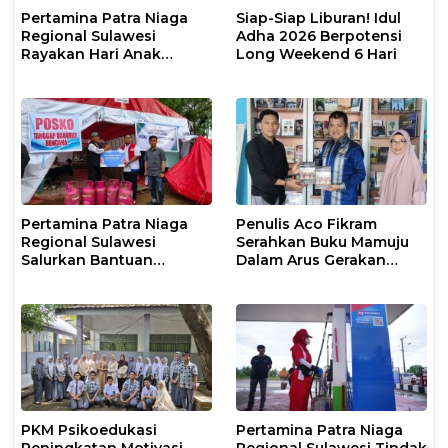
Pertamina Patra Niaga
Siap-Siap Liburan! Idul
Regional Sulawesi
Adha 2026 Berpotensi
Rayakan Hari Anak
Long Weekend 6 Hari
Nasional Melalui Rumah
Anak Pesisir, Ruang
Tumbuh Generasi
Penjaga Pesisir
Pertamina Patra Niaga
Penulis Aco Fikram
Regional Sulawesi
Serahkan Buku Mamuju
Salurkan Bantuan
Dalam Arus Gerakan
Tanggap Darurat untuk
DI/TII 1953–1965 ke
Korban Banjir di Kota
Perpusip Sulbar
Kendari
PKM Psikoedukasi
Pertamina Patra Niaga