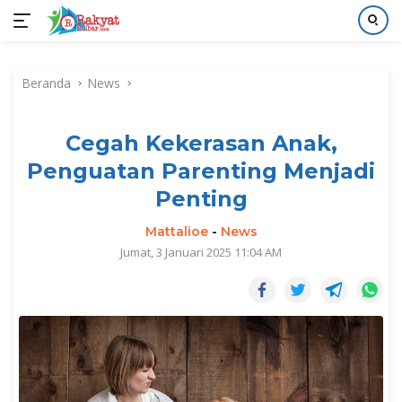
Langsung
ke
Beranda
News
konten
Cegah Kekerasan Anak,
Penguatan Parenting Menjadi
Penting
Mattalioe
-
News
Jumat, 3 Januari 2025 11:04 AM