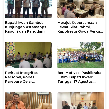
Bupati Irwan Sambut
Merajut Kebersamaan
Kunjungan Astamaops
Lewat Silaturahmi,
Kapolri dan Pangdam
Kapolresta Gowa Perkuat
XIV/Hasanuddin di Luwu
Sinergi dengan Tokoh
Timur
Masyarakat
Perkuat Integritas
Beri Motivasi Paskibraka
Personel, Polres
Lutim, Bupati Irwan:
Parepare Gelar
Tanggal 17 Agustus
Pembinaan Rohani dan
Kalian Jadi Perhatian
Mental