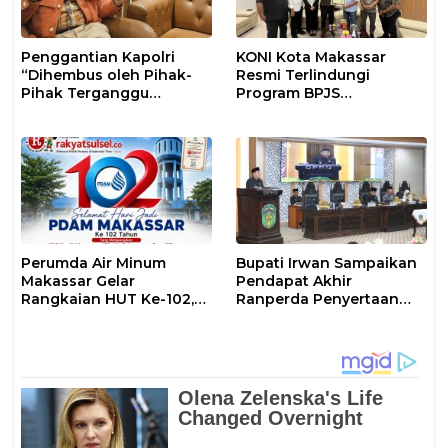
Penggantian Kapolri
KONI Kota Makassar
“Dihembus oleh Pihak-
Resmi Terlindungi
Pihak Terganggu
Program BPJS
Kenyamanannya”
Ketenagakerjaan
Perumda Air Minum
Bupati Irwan Sampaikan
Makassar Gelar
Pendapat Akhir
Rangkaian HUT Ke-102,
Ranperda Penyertaan
Perkuat Komitmen
Modal Perumdam
Layani Masyarakat
Waemami