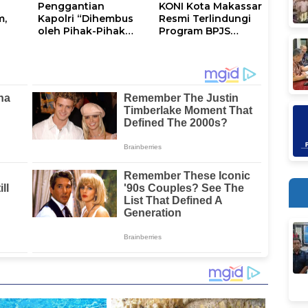
Penggantian
KONI Kota Makassar
m,
Kapolri “Dihembus
Resmi Terlindungi
oleh Pihak-Pihak
Program BPJS
tus
Terganggu
Ketenagakerjaan
Kenyamanannya”