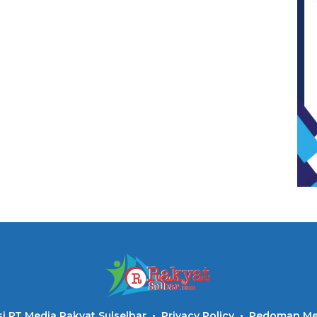
i PT Media Rakyat Sulselbar
Privacy Policy
Pedoman Med