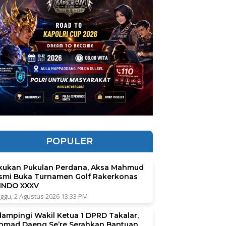
POPULER
kukan Pukulan Perdana, Aksa Mahmud
smi Buka Turnamen Golf Rakerkonas
INDO XXXV
ggu, 2 Agustus 2026 13:33 PM
dampingi Wakil Ketua 1 DPRD Takalar,
hmad Daeng Se’re Serahkan Bantuan