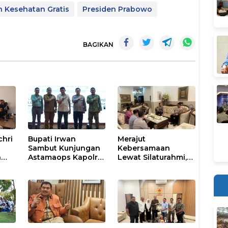
 Kesehatan Gratis
Presiden Prabowo
BAGIKAN
chri
Bupati Irwan
Merajut
Sambut Kunjungan
Kebersamaan
n
Astamaops Kapolri
Lewat Silaturahmi,
lik
dan Pangdam
Kapolresta Gowa
XIV/Hasanuddin di
Perkuat Sinergi
Luwu Timur
dengan Tokoh
Masyarakat