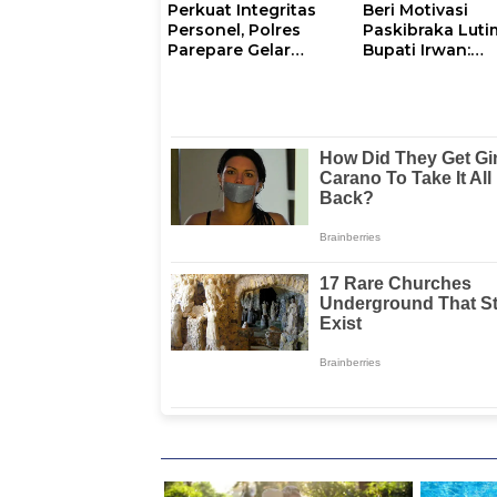
Perkuat Integritas
Beri Motivasi
Personel, Polres
Paskibraka Luti
Parepare Gelar
Bupati Irwan:
Pembinaan Rohani
Tanggal 17 Agus
dan Mental
Kalian Jadi
Perhatian