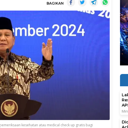
BAGIKAN
La
Re
AP
Min
Di
emeriksaan kesehatan atau medical check up gratis bagi
Ac