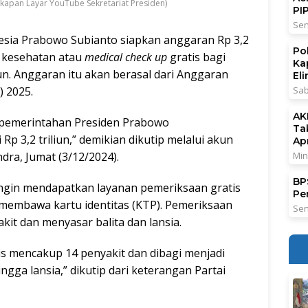
kapan Layar YouTube Sekretariat Presiden)
PI
Sen
esia Prabowo Subianto siapkan anggaran Rp 3,2
Po
 kesehatan atau
medical check up
gratis bagi
Ka
n. Anggaran itu akan berasal dari Anggaran
El
 2025.
Sab
AK
 pemerintahan Presiden Prabowo
Ta
 3,2 triliun,” demikian dikutip melalui akun
Ap
dra, Jumat (3/12/2024).
Min
BPS
ngin mendapatkan layanan pemeriksaan gratis
Pe
embawa kartu identitas (KTP). Pemeriksaan
Sen
kit dan menyasar balita dan lansia.
s mencakup 14 penyakit dan dibagi menjadi
ngga lansia,” dikutip dari keterangan Partai