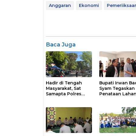
Anggaran
Ekonomi
Pemeriiksaan
Baca Juga
Hadir di Tengah
Bupati Irwan Ba
Masyarakat, Sat
Syam Tegaskan
Samapta Polres
Penataan Laha
Parepare
Laoli Bukan Konf
Gencarkan Patroli
Agraria
Pagi