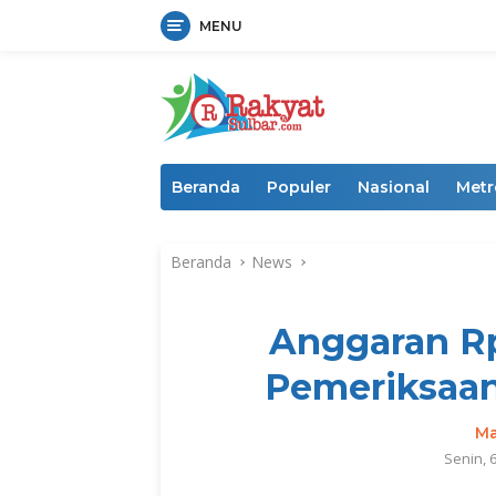
MENU
Langsung
ke
konten
Beranda
Populer
Nasional
Metr
Beranda
News
Anggaran Rp
Pemeriksaan
Ma
Senin, 