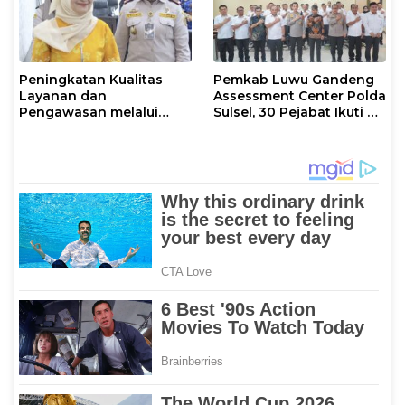
Peningkatan Kualitas
Pemkab Luwu Gandeng
Layanan dan
Assessment Center Polda
Pengawasan melalui
Sulsel, 30 Pejabat Ikuti Uji
Evaluasi Operasional
Kompetensi Berbasis
Tindakan Karantina
Merit System
Hewan