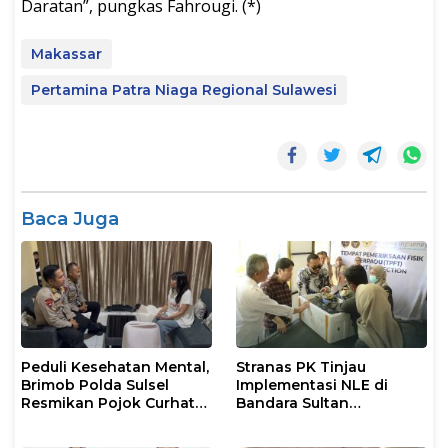
Daratan”, pungkas Fahrougi. (*)
Makassar
Pertamina Patra Niaga Regional Sulawesi
Baca Juga
Peduli Kesehatan Mental,
Stranas PK Tinjau
Brimob Polda Sulsel
Implementasi NLE di
Resmikan Pojok Curhat
Bandara Sultan
dengan Layanan
Hasanuddin, Perkuat
Psikolog dan Psikiater
Sinergi Layanan Logistik