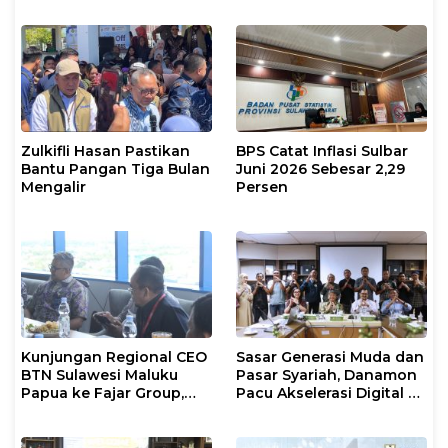
Zulkifli Hasan Pastikan
BPS Catat Inflasi Sulbar
Bantu Pangan Tiga Bulan
Juni 2026 Sebesar 2,29
Mengalir
Persen
Kunjungan Regional CEO
Sasar Generasi Muda dan
BTN Sulawesi Maluku
Pasar Syariah, Danamon
Papua ke Fajar Group,
Pacu Akselerasi Digital di
Bahas Kerjasama Hingga
Sulawesi Selatan
Nonton Bareng Piala
Dunia