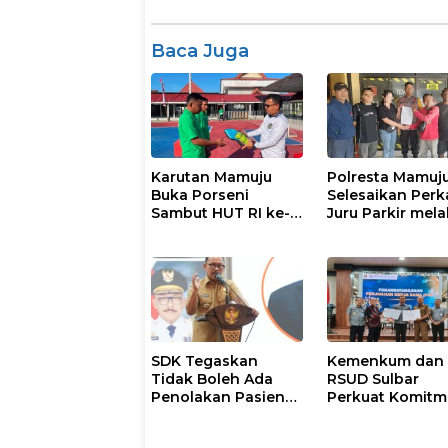
Baca Juga
Karutan Mamuju
Polresta Mamuj
Buka Porseni
Selesaikan Perk
Sambut HUT RI ke-
Juru Parkir mela
81
Restorative Just
SDK Tegaskan
Kemenkum dan
Tidak Boleh Ada
RSUD Sulbar
Penolakan Pasien
Perkuat Komit
Miskin di Fasilitas
Perlindungan
Pelayanan
Kekayaan