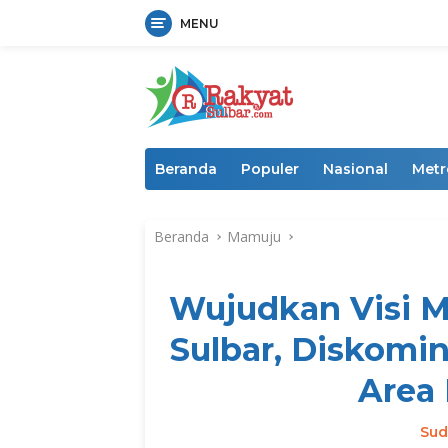
MENU
Langsung
ke
konten
Beranda
Populer
Nasional
Metr
Beranda
Mamuju
Wujudkan Visi M
Sulbar, Diskomi
Area 
Sud