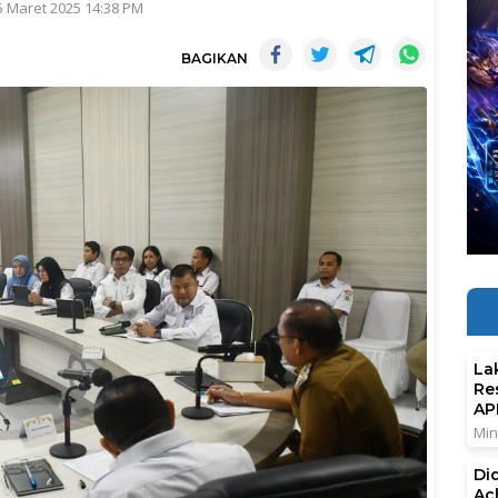
5 Maret 2025 14:38 PM
BAGIKAN
La
Re
AP
Min
Di
Ac