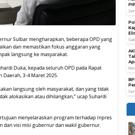
PI
Sen
Po
Ka
El
nur Sulbar mengharapkan, beberapa OPD yang
Sab
baikan dan memastikan fokus anggaran yang
AK
ampak langsung ke masyarakat.
Ta
Ap
Suhardi Duka, kepada seluruh OPD pada Rapat
Min
n Daerah, 3-4 Maret 2025.
BPS
Pe
akan langsung oleh masyarakat, dan yang tidak
Sen
idak alokasikan atau dihilangkan,” ucap Suhardi
bertujuan menyelaraskan program terhadap Inpres
 dan visi misi gubernur dan wakil gubernur.