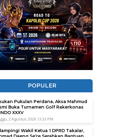
POPULER
kukan Pukulan Perdana, Aksa Mahmud
smi Buka Turnamen Golf Rakerkonas
INDO XXXV
ggu, 2 Agustus 2026 13:33 PM
dampingi Wakil Ketua 1 DPRD Takalar,
hmad Daeng Se’re Serahkan Bantuan