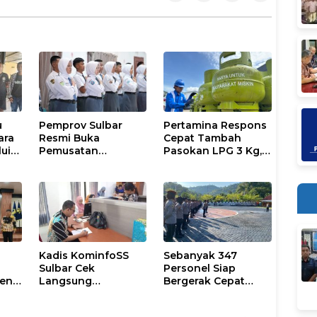
u
Pemprov Sulbar
Pertamina Respons
ara
Resmi Buka
Cepat Tambah
lui
Pemusatan
Pasokan LPG 3 Kg,
ice
Pembinaan
Kondisi Penyaluran
Paskibraka 2026
di Sulsel
Berlangsung
Kondusif
Kadis KominfoSS
Sebanyak 347
Sulbar Cek
Personel Siap
men
Langsung
Bergerak Cepat
Keberadaan
Antisipasi Situasi
Pegawai
Kamtibmas di