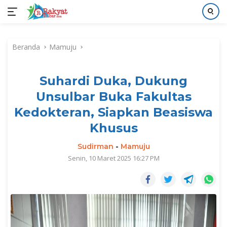
Langsung
ke
Beranda
Mamuju
konten
Suhardi Duka, Dukung
Unsulbar Buka Fakultas
Kedokteran, Siapkan Beasiswa
Khusus
Sudirman
-
Mamuju
Senin, 10 Maret 2025 16:27 PM