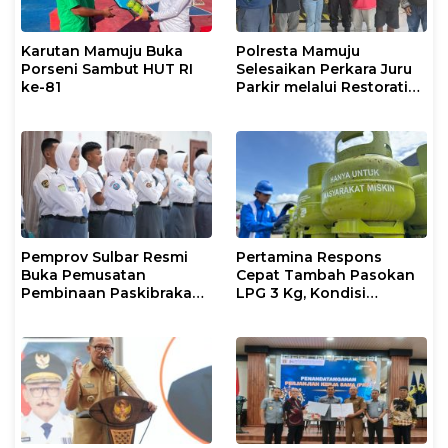
Karutan Mamuju Buka
Polresta Mamuju
Porseni Sambut HUT RI
Selesaikan Perkara Juru
ke-81
Parkir melalui Restorative
Justice
Pemprov Sulbar Resmi
Pertamina Respons
Buka Pemusatan
Cepat Tambah Pasokan
Pembinaan Paskibraka
LPG 3 Kg, Kondisi
2026
Penyaluran di Sulsel
Berlangsung Kondusif