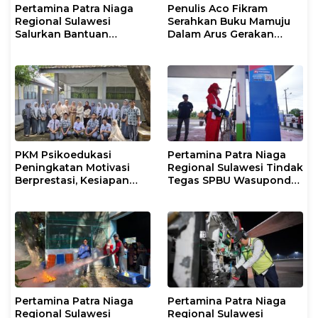
Pertamina Patra Niaga
Penulis Aco Fikram
Regional Sulawesi
Serahkan Buku Mamuju
Salurkan Bantuan
Dalam Arus Gerakan
Tanggap Darurat untuk
DI/TII 1953–1965 ke
Korban Banjir di Kota
Perpusip Sulbar
Kendari
PKM Psikoedukasi
Pertamina Patra Niaga
Peningkatan Motivasi
Regional Sulawesi Tindak
Berprestasi, Kesiapan
Tegas SPBU Wasuponda,
Karier, serta Pencegahan
Hentikan Sementara
Kenakalan Remaja dan
Penyaluran Biosolar
Perilaku Bullying pada
Siswa
Pertamina Patra Niaga
Pertamina Patra Niaga
Regional Sulawesi
Regional Sulawesi