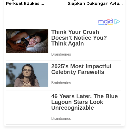
Perkuat Edukasi
Siapkan Dukungan Avtur
Keselamatan, IT
untuk Penerbangan Haji
Makassar Gelar Pelatihan
2026 Melalui AFT
Penggunaan APAR untuk
Hasanuddin
Masyarakat