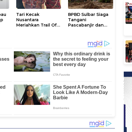
bau
Tari Kecak
BPBD Sulbar Siaga
ap
Nusantara
Tangani
Meriahkan Trail Of
Pascabanjir dan
,7
The Kings di Pulau
Longsor di
Samosir, Sulawesi
Mamasa-Polman
Barat Perankan
Dewi Shinta