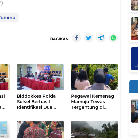
*)
Tommo
BAGIKAN
asi
Biddokkes Polda
Pegawai Kemenag
Sulsel Berhasil
Mamuju Tewas
a
Identifikasi Dua
Tergantung di
tu
Korban Laka Laut
Pohon, Polisi
n
KM. Nurul Salsa
Lakukan Olah TKP
rul
dan Evakuasi