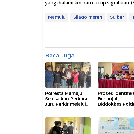
yang dialami korban cukup signifikan. (
Mamuju
Sijago merah
Sulbar
Baca Juga
Polresta Mamuju
Proses Identifik
Selesaikan Perkara
Berlanjut,
Juru Parkir melalui
Biddokkes Pold
Restorative Justice
Sulsel Terima Sa
Jenazah Korba
Laka Laut KM Nu
Salsa