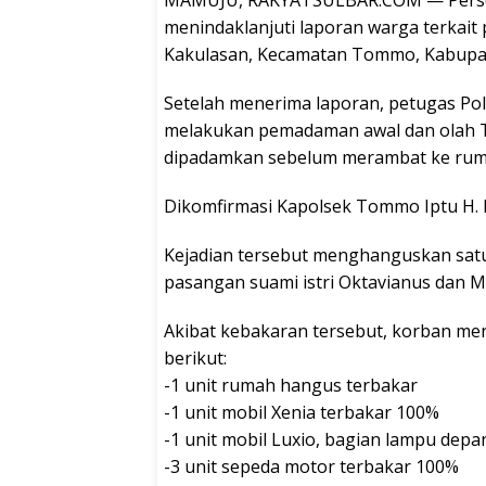
MAMUJU, RAKYATSULBAR.COM — Person
menindaklanjuti laporan warga terkait 
Kakulasan, Kecamatan Tommo, Kabupat
Setelah menerima laporan, petugas P
melakukan pemadaman awal dan olah TK
dipadamkan sebelum merambat ke rum
Dikomfirmasi Kapolsek Tommo Iptu H.
Kejadian tersebut menghanguskan satu
pasangan suami istri Oktavianus dan M
Akibat kebakaran tersebut, korban men
berikut:
-1 unit rumah hangus terbakar
-1 unit mobil Xenia terbakar 100%
-1 unit mobil Luxio, bagian lampu dep
-3 unit sepeda motor terbakar 100%