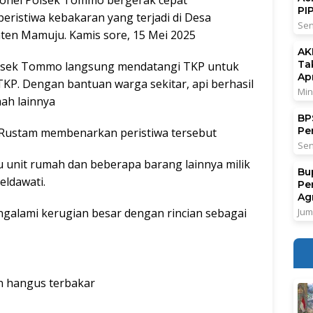
el Polsek Tommo bergerak cepat
PI
peristiwa kebakaran yang terjadi di Desa
Sen
en Mamuju. Kamis sore, 15 Mei 2025
AK
Ta
olsek Tommo langsung mendatangi TKP untuk
Ap
P. Dengan bantuan warga sekitar, api berhasil
Min
ah lainnya
BPS
Pe
 Rustam membenarkan peristiwa tersebut
Sen
 unit rumah dan beberapa barang lainnya milik
Bu
eldawati.
Pe
Ag
Jum
galami kerugian besar dengan rincian sebagai
an hangus terbakar