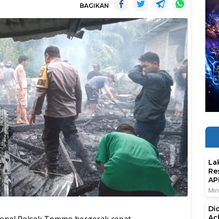
BAGIKAN
La
Re
AP
Min
Di
Ac