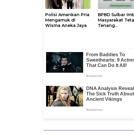
Polisi Amankan Pria
BPBD Sulbar Im
Mengamuk di
Masyarakat Tet
Wisma Aneka Jaya
Tenang
Pascagempa M6
di Palu