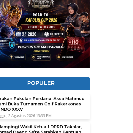
POPULER
kukan Pukulan Perdana, Aksa Mahmud
smi Buka Turnamen Golf Rakerkonas
INDO XXXV
ggu, 2 Agustus 2026 13:33 PM
dampingi Wakil Ketua 1 DPRD Takalar,
hmad Daeng Se’re Serahkan Bantuan