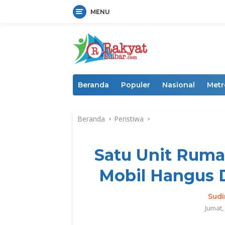
MENU
Langsung
ke
konten
Beranda
Populer
Nasional
Metr
Beranda
Peristiwa
Satu Unit Rum
Mobil Hangus D
Sud
Jumat,