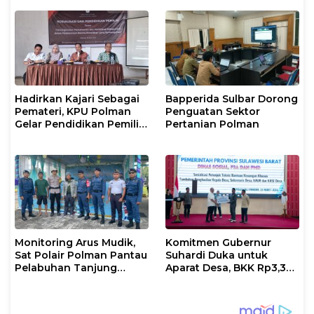
Hadirkan Kajari Sebagai
Bapperida Sulbar Dorong
Pemateri, KPU Polman
Penguatan Sektor
Gelar Pendidikan Pemilih
Pertanian Polman
Bagi Pemilih Perempuan
Monitoring Arus Mudik,
Komitmen Gubernur
Sat Polair Polman Pantau
Suhardi Duka untuk
Pelabuhan Tanjung
Aparat Desa, BKK Rp3,3
Silopo
Miliar Disalurkan di
Polman