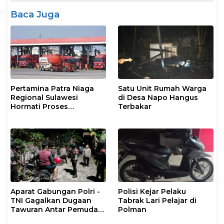
Baca Juga
Pertamina Patra Niaga
Satu Unit Rumah Warga
Regional Sulawesi
di Desa Napo Hangus
Hormati Proses
Terbakar
Penanganan Insiden
Kendaraan Operasional
di Polman
Aparat Gabungan Polri -
Polisi Kejar Pelaku
TNI Gagalkan Dugaan
Tabrak Lari Pelajar di
Tawuran Antar Pemuda
Polman
di Binuang Polman