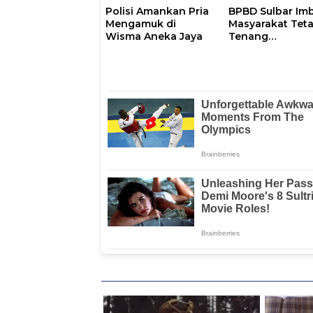
Polisi Amankan Pria
BPBD Sulbar Im
Mengamuk di
Masyarakat Tet
Wisma Aneka Jaya
Tenang
Pascagempa M6
di Palu