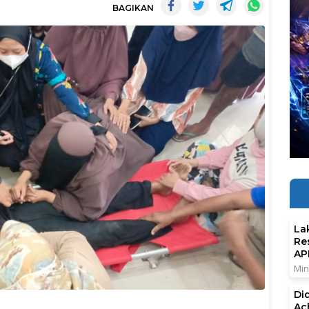
BAGIKAN
La
Re
AP
Min
Di
Ac