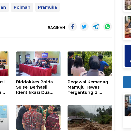
han
Polman
Pramuka
BAGIKAN
asi
Biddokkes Polda
Pegawai Kemenag
Sulsel Berhasil
Mamuju Tewas
a
Identifikasi Dua
Tergantung di
tu
Korban Laka Laut
Pohon, Polisi
n
KM. Nurul Salsa
Lakukan Olah TKP
rul
dan Evakuasi