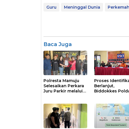
Guru
Meninggal Dunia
Perkema
Baca Juga
Polresta Mamuju
Proses Identifik
Selesaikan Perkara
Berlanjut,
Juru Parkir melalui
Biddokkes Pold
Restorative Justice
Sulsel Terima Sa
Jenazah Korba
Laka Laut KM Nu
Salsa