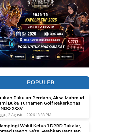
POPULER
kukan Pukulan Perdana, Aksa Mahmud
smi Buka Turnamen Golf Rakerkonas
INDO XXXV
ggu, 2 Agustus 2026 13:33 PM
dampingi Wakil Ketua 1 DPRD Takalar,
hmad Daeng Se’re Serahkan Bantuan