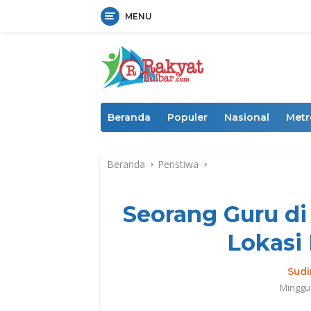
MENU
Langsung
ke
konten
Beranda
Populer
Nasional
Metr
Beranda
Peristiwa
Seorang Guru di
Lokasi
Sud
Minggu,