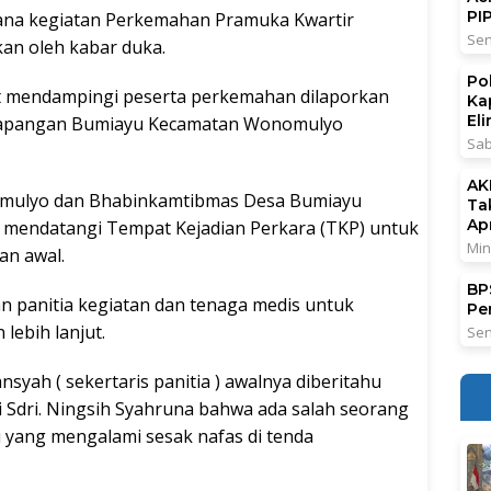
PI
a kegiatan Perkemahan Pramuka Kwartir
Sen
an oleh kabar duka.
Po
ut mendampingi peserta perkemahan dilaporkan
Ka
El
i Lapangan Bumiayu Kecamatan Wonomulyo
Sab
AK
nomulyo dan Bhabinkamtibmas Desa Bumiayu
Ta
Ap
 mendatangi Tempat Kejadian Perkara (TKP) untuk
Min
n awal.
BPS
n panitia kegiatan dan tenaga medis untuk
Pe
ebih lanjut.
Sen
syah ( sekertaris panitia ) awalnya diberitahu
 Sdri. Ningsih Syahruna bahwa ada salah seorang
 yang mengalami sesak nafas di tenda