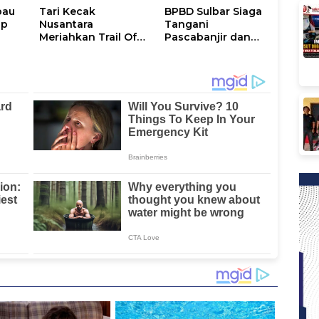
bau
Tari Kecak
BPBD Sulbar Siaga
ap
Nusantara
Tangani
Meriahkan Trail Of
Pascabanjir dan
,7
The Kings di Pulau
Longsor di
Samosir, Sulawesi
Mamasa-Polman
Barat Perankan
Dewi Shinta