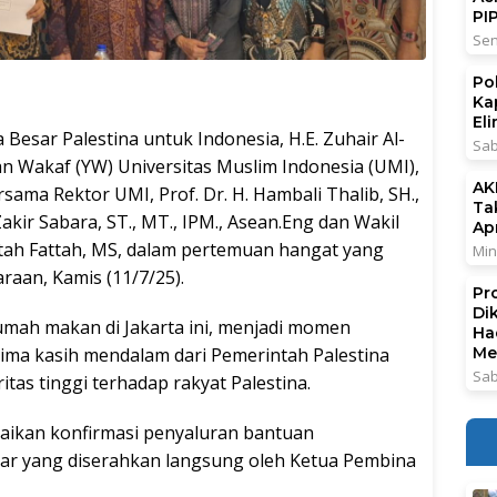
PI
Sen
Po
Ka
El
 Besar Palestina untuk Indonesia, H.E. Zuhair Al-
Sab
 Wakaf (YW) Universitas Muslim Indonesia (UMI),
AK
sama Rektor UMI, Prof. Dr. H. Hambali Thalib, SH.,
Ta
 Zakir Sabara, ST., MT., IPM., Asean.Eng dan Wakil
Ap
ttah Fattah, MS, dalam pertemuan hangat yang
Min
aan, Kamis (11/7/25).
Pr
Di
rumah makan di Jakarta ini, menjadi momen
Ha
ima kasih mendalam dari Pemerintah Palestina
Me
Sab
tas tinggi terhadap rakyat Palestina.
aikan konfirmasi penyaluran bantuan
iar yang diserahkan langsung oleh Ketua Pembina