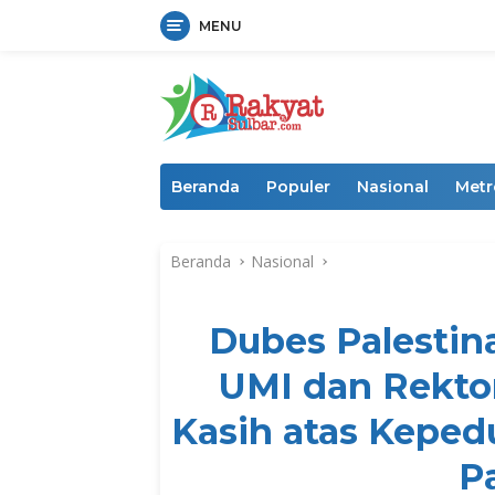
MENU
Langsung
ke
konten
Beranda
Populer
Nasional
Metr
Beranda
Nasional
Dubes Palesti
UMI dan Rekto
Kasih atas Keped
P