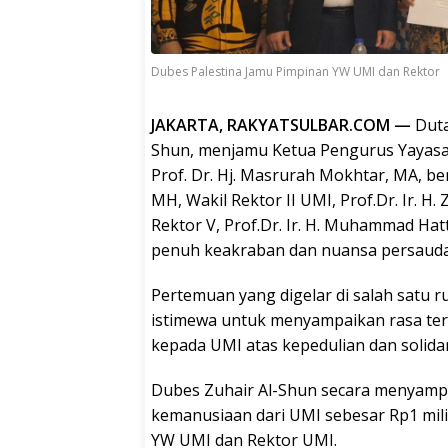
Dubes Palestina Jamu Pimpinan YW UMI dan Rektor
JAKARTA, RAKYATSULBAR.COM —
Duta
Shun, menjamu Ketua Pengurus Yayasan
Prof. Dr. Hj. Masrurah Mokhtar, MA, ber
MH, Wakil Rektor II UMI, Prof.Dr. Ir. H.
Rektor V, Prof.Dr. Ir. H. Muhammad Ha
penuh keakraban dan nuansa persaudar
Pertemuan yang digelar di salah satu 
istimewa untuk menyampaikan rasa ter
kepada UMI atas kepedulian dan solidari
Dubes Zuhair Al-Shun secara menyamp
kemanusiaan dari UMI sebesar Rp1 mil
YW UMI dan Rektor UMI.