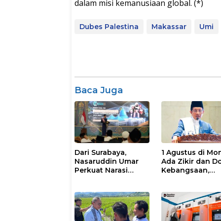
dalam misi kemanusiaan global. (*)
Dubes Palestina
Makassar
Umi
Baca Juga
Dari Surabaya,
1 Agustus di Mo
Nasaruddin Umar
Ada Zikir dan D
Perkuat Narasi
Kebangsaan,
Persatuan dan
Terbuka untuk
Kepemimpinan
Umum
Umat