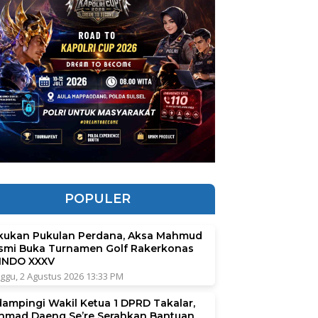
POPULER
kukan Pukulan Perdana, Aksa Mahmud
smi Buka Turnamen Golf Rakerkonas
INDO XXXV
ggu, 2 Agustus 2026 13:33 PM
dampingi Wakil Ketua 1 DPRD Takalar,
hmad Daeng Se’re Serahkan Bantuan