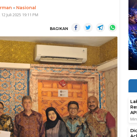
irman
-
Nasional
 12 Juli 2025 19:11 PM
BAGIKAN
La
Re
AP
Min
Di
Ac