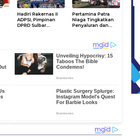
Hadiri Rakernas II
Pertamina Patra
ADPSI, Pimpinan
Niaga Tingkatkan
DPRD Sulbar
Penyaluran dan
 dan
Suarakan
Perkuat Distribusi
Transformasi Status
BBM di Sejumlah
Mamuju
Wilayah