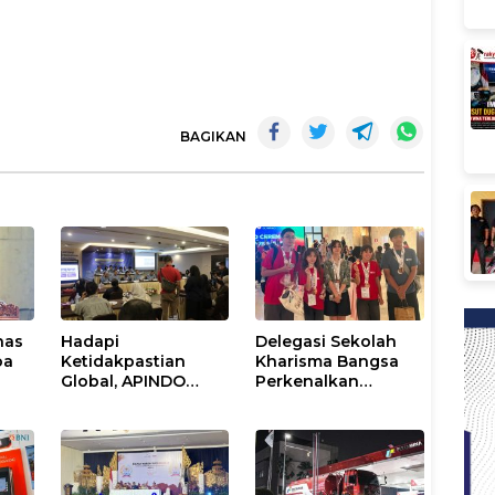
BAGIKAN
nas
Hadapi
Delegasi Sekolah
oa
Ketidakpastian
Kharisma Bangsa
Global, APINDO
Perkenalkan
Selenggarakan
Sandeq, Ikon
Rakerkonas ke-35
Budaya Sulbar di
Rumuskan Agenda
Ajang International
Ketahanan Ekonomi
STEAM Olympiad
Nasional
2026 di Roma