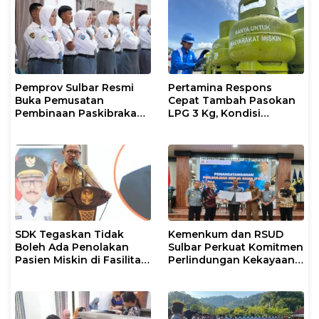
Pemprov Sulbar Resmi
Pertamina Respons
Buka Pemusatan
Cepat Tambah Pasokan
Pembinaan Paskibraka
LPG 3 Kg, Kondisi
2026
Penyaluran di Sulsel
Berlangsung Kondusif
SDK Tegaskan Tidak
Kemenkum dan RSUD
Boleh Ada Penolakan
Sulbar Perkuat Komitmen
Pasien Miskin di Fasilitas
Perlindungan Kekayaan
Pelayanan Kesehatan
Intelektual