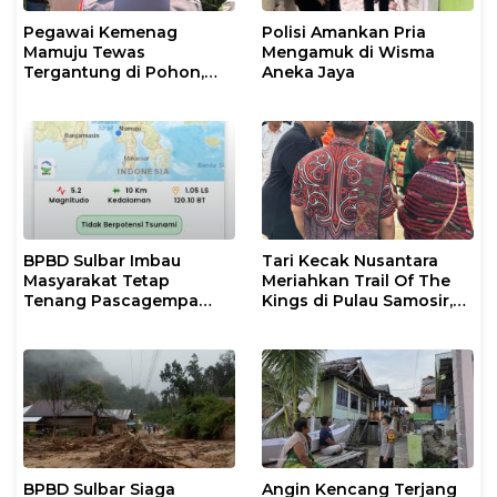
Pegawai Kemenag
Polisi Amankan Pria
Mamuju Tewas
Mengamuk di Wisma
Tergantung di Pohon,
Aneka Jaya
Polisi Lakukan Olah TKP
dan Evakuasi
BPBD Sulbar Imbau
Tari Kecak Nusantara
Masyarakat Tetap
Meriahkan Trail Of The
Tenang Pascagempa
Kings di Pulau Samosir,
M6,7 di Palu
Sulawesi Barat Perankan
Dewi Shinta
BPBD Sulbar Siaga
Angin Kencang Terjang