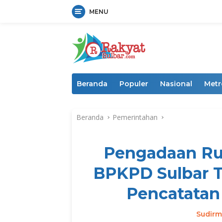
MENU
Langsung
ke
konten
Beranda
Populer
Nasional
Metr
Beranda
Pemerintahan
Pengadaan Ru
BPKPD Sulbar 
Pencatatan 
Sudir