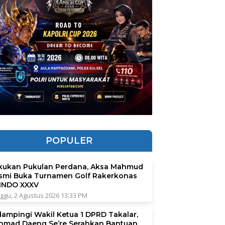
POPULER
kukan Pukulan Perdana, Aksa Mahmud
smi Buka Turnamen Golf Rakerkonas
INDO XXXV
ggu, 2 Agustus 2026 13:33 PM
dampingi Wakil Ketua 1 DPRD Takalar,
hmad Daeng Se’re Serahkan Bantuan