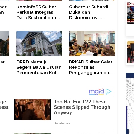
bar
KominfoSS Sulbar:
Gubernur Suhardi
an
Perkuat Integrasi
Duka dan
Data Sektoral dan
Diskominfoss
k
Jadikan Data
Sulbar Sabet
Statistik BPS
Penghargaan
Sebagai Pijakan
Nasional
Program
bar
DPRD Mamuju
BPKAD Sulbar Gelar
Segera Bawa Usulan
Rekonsiliasi
Pembentukan Kota
Penganggaran dan
Mamuju ke DPR RI
Realisasi Belanja
ntah
PPPK Paruh Waktu
2026