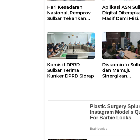
Hari Kesadaran
Aplikasi ASN Sul
Nasional, Pemprov
Digital Diterapk
Sulbar Tekankan
Masif Demi Misi
Disiplin dan
Pelayanan Publi
Percepatan
Gubernur
Program
Komisi I DPRD
Diskominfo Sul
Sulbar Terima
dan Mamuju
Kunker DPRD Sidrap
Sinergikan
Pengelolaan
Website Pemeri