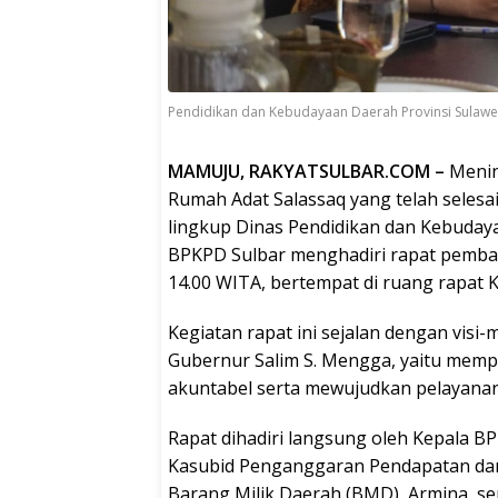
Pendidikan dan Kebudayaan Daerah Provinsi Sulawe
MAMUJU, RAKYATSULBAR.COM –
Menin
Rumah Adat Salassaq yang telah selesa
lingkup Dinas Pendidikan dan Kebudaya
BPKPD Sulbar menghadiri rapat pembaha
14.00 WITA, bertempat di ruang rapat K
Kegiatan rapat ini sejalan dengan visi
Gubernur Salim S. Mengga, yaitu mempe
akuntabel serta mewujudkan pelayanan 
Rapat dihadiri langsung oleh Kepala 
Kasubid Penganggaran Pendapatan dan
Barang Milik Daerah (BMD), Armina, se