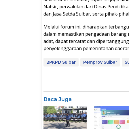
Natsir, perwakilan dari Dinas Pendidi
dan Jasa Setda Sulbar, serta pihak-pihak
Melalui forum ini, diharapkan terban
dalam memastikan pengadaan barang mi
adat, dapat tercatat dan dipertanggu
penyelenggaraan pemerintahan daerah ya
BPKPD Sulbar
Pemprov Sulbar
S
Baca Juga