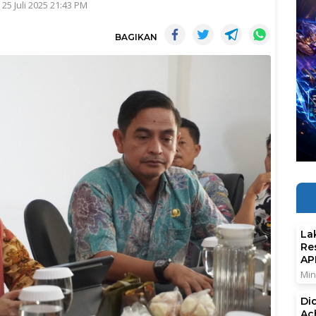
 25 Juli 2025 21:43 PM
BAGIKAN
La
Re
AP
Min
Di
Ac