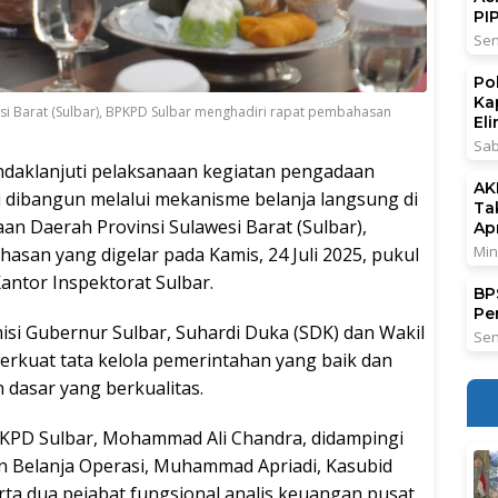
PI
Sen
Po
Ka
si Barat (Sulbar), BPKPD Sulbar menghadiri rapat pembahasan
El
Sab
daklanjuti pelaksanaan kegiatan pengadaan
AK
i dibangun melalui mekanisme belanja langsung di
Ta
an Daerah Provinsi Sulawesi Barat (Sulbar),
Ap
Min
san yang digelar pada Kamis, 24 Juli 2025, pukul
antor Inspektorat Sulbar.
BPS
Pe
-misi Gubernur Sulbar, Suhardi Duka (SDK) dan Wakil
Sen
rkuat tata kelola pemerintahan yang baik dan
dasar yang berkualitas.
BPKPD Sulbar, Mohammad Ali Chandra, didampingi
 Belanja Operasi, Muhammad Apriadi, Kasubid
rta dua pejabat fungsional analis keuangan pusat