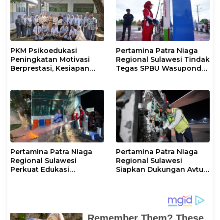
PKM Psikoedukasi
Pertamina Patra Niaga
Peningkatan Motivasi
Regional Sulawesi Tindak
Berprestasi, Kesiapan
Tegas SPBU Wasuponda,
Karier, serta Pencegahan
Hentikan Sementara
Kenakalan Remaja dan
Penyaluran Biosolar
Perilaku Bullying pada
Siswa
Pertamina Patra Niaga
Pertamina Patra Niaga
Regional Sulawesi
Regional Sulawesi
Perkuat Edukasi
Siapkan Dukungan Avtur
Keselamatan, IT
untuk Penerbangan Haji
Makassar Gelar Pelatihan
2026 Melalui AFT
Penggunaan APAR untuk
Hasanuddin
Masyarakat