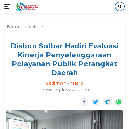
Langsung
ke
Beranda
Metro
konten
Disbun Sulbar Hadiri Evaluasi
Kinerja Penyelenggaraan
Pelayanan Publik Perangkat
Daerah
Sudirman
-
Metro
Selasa, 29 Juli 2025 21:21 PM