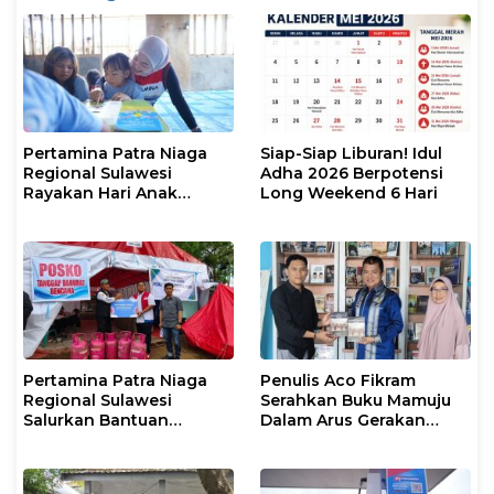
Pertamina Patra Niaga
Siap-Siap Liburan! Idul
Regional Sulawesi
Adha 2026 Berpotensi
Rayakan Hari Anak
Long Weekend 6 Hari
Nasional Melalui Rumah
Anak Pesisir, Ruang
Tumbuh Generasi
Penjaga Pesisir
Pertamina Patra Niaga
Penulis Aco Fikram
Regional Sulawesi
Serahkan Buku Mamuju
Salurkan Bantuan
Dalam Arus Gerakan
Tanggap Darurat untuk
DI/TII 1953–1965 ke
Korban Banjir di Kota
Perpusip Sulbar
Kendari