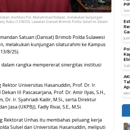
PI
Sen
Selatan, Kombes Pol. Muhammad Ridwan, melakukan kunjungan
Es
s), Rabu (13/8/25). Lawatan Dansat Brimob Polda Sulsel ini dalam
Re
Ga
mandan Satuan (Dansat) Brimob Polda Sulawesi
Jum
n, melakukan kunjungan silaturahmi ke Kampus
Po
13/8/25).
Ka
El
 dalam rangka mempererat sinergitas institusi
Sab
AK
Ta
ektor Universitas Hasanuddin, Prof. Dr. Ir.
Ap
ekan III Pascasarjana, Prof. Dr. Amir Ilyas, S.H.,
Min
 Dr. Ir. Syahriadi Kadir, M.Si., serta Direktur
 Jasa (UKPBJ), Fadly Rivai, S.E., M.Si.
g Rektorat Unhas itu membahas peluang kerja
lda Sulsel dan Universitas Hasanuddin, meliputi