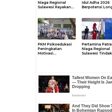
Niaga Regional
Idul Adha 2026
Sulawesi Rayakan
Berpotensi Lon
Hari Anak Nasional
Weekend 6 Hari
Melalui Rumah Anak
Pesisir, Ruang
Tumbuh Generasi
Penjaga Pesisir
PKM Psikoedukasi
Pertamina Patra
Peningkatan
Niaga Regional
Motivasi
Sulawesi Tinda
Berprestasi,
Tegas SPBU
Kesiapan Karier,
Wasuponda,
serta Pencegahan
Hentikan Semen
Kenakalan Remaja
Penyaluran Bios
dan Perilaku
Bullying pada Siswa