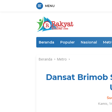
MENU
Langsung
ke
konten
Beranda
Populer
Nasional
Metr
Beranda
Metro
Dansat Brimob S
Su
Kamis, 1