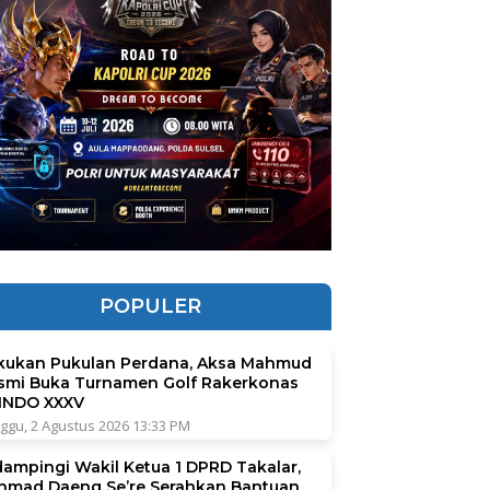
POPULER
kukan Pukulan Perdana, Aksa Mahmud
smi Buka Turnamen Golf Rakerkonas
INDO XXXV
ggu, 2 Agustus 2026 13:33 PM
dampingi Wakil Ketua 1 DPRD Takalar,
hmad Daeng Se’re Serahkan Bantuan