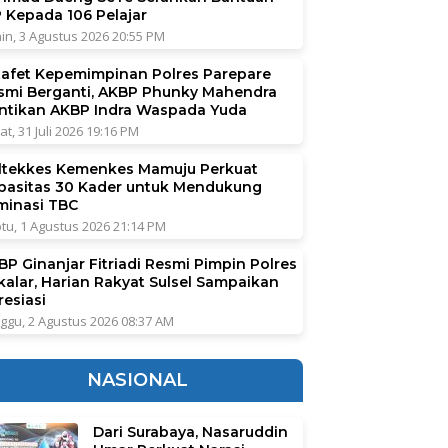
P Kepada 106 Pelajar
in, 3 Agustus 2026 20:55 PM
tafet Kepemimpinan Polres Parepare
smi Berganti, AKBP Phunky Mahendra
ntikan AKBP Indra Waspada Yuda
at, 31 Juli 2026 19:16 PM
ltekkes Kemenkes Mamuju Perkuat
pasitas 30 Kader untuk Mendukung
iminasi TBC
tu, 1 Agustus 2026 21:14 PM
BP Ginanjar Fitriadi Resmi Pimpin Polres
kalar, Harian Rakyat Sulsel Sampaikan
resiasi
ggu, 2 Agustus 2026 08:37 AM
NASIONAL
Dari Surabaya, Nasaruddin