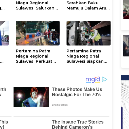
Niaga Regional
Serahkan Buku
g
Sulawesi Salurkan
Mamuju Dalam Arus
Bantuan Tanggap
Gerakan DI/TII 1953–
Darurat untuk
1965 ke Perpusip
Korban Banjir di
Sulbar
Kota Kendari
Pertamina Patra
Pertamina Patra
Niaga Regional
Niaga Regional
k
Sulawesi Perkuat
Sulawesi Siapkan
Edukasi
Dukungan Avtur
Keselamatan, IT
untuk Penerbangan
tara
Makassar Gelar
Haji 2026 Melalui
olar
Pelatihan
AFT Hasanuddin
Penggunaan APAR
untuk Masyarakat