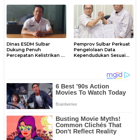
Dinas ESDM Sulbar
Pemprov Sulbar Perkuat
Dukung Penuh
Pengelolaan Data
Percepatan Kelistrikan di
Kependudukan Sesuai
WP Pesisir Barat Pulau
Permendagri 17 Tahun
Karampuang
2023