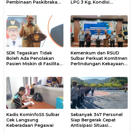
Pembinaan Paskibraka
LPG 3 Kg, Kondisi
2026
Penyaluran di Sulsel
Berlangsung Kondusif
SDK Tegaskan Tidak
Kemenkum dan RSUD
Boleh Ada Penolakan
Sulbar Perkuat Komitmen
Pasien Miskin di Fasilitas
Perlindungan Kekayaan
Pelayanan Kesehatan
Intelektual
Kadis KominfoSS Sulbar
Sebanyak 347 Personel
Cek Langsung
Siap Bergerak Cepat
Keberadaan Pegawai
Antisipasi Situasi
Kamtibmas di Sulbar