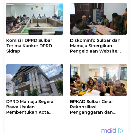
Sebagai Pijakan Program
Komisi I DPRD Sulbar
Diskominfo Sulbar dan
Terima Kunker DPRD
Mamuju Sinergikan
Sidrap
Pengelolaan Website
Pemerintah
DPRD Mamuju Segera
BPKAD Sulbar Gelar
Bawa Usulan
Rekonsiliasi
Pembentukan Kota
Penganggaran dan
Mamuju ke DPR RI
Realisasi Belanja PPPK
Paruh Waktu 2026