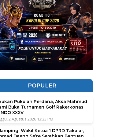
POPULER
kukan Pukulan Perdana, Aksa Mahmud
smi Buka Turnamen Golf Rakerkonas
INDO XXXV
ggu, 2 Agustus 2026 13:33 PM
dampingi Wakil Ketua 1 DPRD Takalar,
hmad Daeng Se’re Serahkan Bantuan