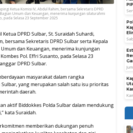
PI
mpingi Ketua Komisi IV, Abdul Rahim, bersama Sekretaris DPRD
Sen
a Bagian Umum dan Keuangan, menerima kunjungan silaturahmi
to, pada Selasa 23 September 2025
Po
Ka
El
l Ketua DPRD Sulbar, St. Suraidah Suhardi,
Sab
im, bersama Sekretaris DPRD Sulbar serta Kepala
an Umum dan Keuangan, menerima kunjungan
Es
 Kombes Pol. Effri Susanto, pada Selasa 23
Re
Ga
Banggar DPRD Sulbar.
Jum
berdayaan masyarakat dalam rangka
Ka
ulbar, yang merupakan salah satu isu prioritas
Ut
Ka
merintah daerah.
Kam
ran aktif Biddokkes Polda Sulbar dalam mendukung
,” kata Suraidah.
berkomitmen memberikan dukungan penuh