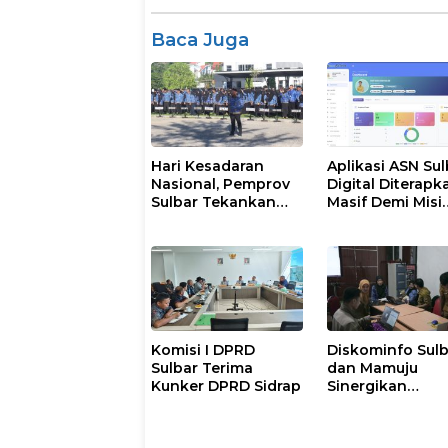
Baca Juga
Hari Kesadaran
Aplikasi ASN Sul
Nasional, Pemprov
Digital Diterapk
Sulbar Tekankan
Masif Demi Misi
Disiplin dan
Pelayanan Publi
Percepatan
Gubernur
Program
Komisi I DPRD
Diskominfo Sul
Sulbar Terima
dan Mamuju
Kunker DPRD Sidrap
Sinergikan
Pengelolaan
Website Pemeri