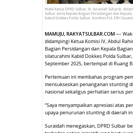
Wakil Ketua DPRD Sulbar, St. Suraidah Suhardi, dida
Sulbar serta Kepala Bagian Persidangan dan Kepal
Kabid Dokkes Polda Sulbar, Kombes Pol. Effri Susan
MAMUJU, RAKYATSULBAR.COM –
– Waki
didampingi Ketua Komisi IV, Abdul Rah
Bagian Persidangan dan Kepala Bagi
silaturahmi Kabid Dokkes Polda Sulbar,
September 2025, bertempat di Ruang 
Pertemuan ini membahas program pem
mensukseskan penanganan stunting di S
nasional sekaligus perhatian serius pe
“Saya menyampaikan apresiasi atas pe
upaya penurunan stunting di daerah ini
Suraidah menegaskan, DPRD Sulbar 