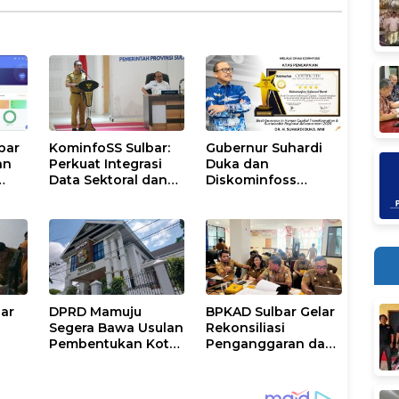
bar
KominfoSS Sulbar:
Gubernur Suhardi
an
Perkuat Integrasi
Duka dan
Data Sektoral dan
Diskominfoss
k
Jadikan Data
Sulbar Sabet
Statistik BPS
Penghargaan
Sebagai Pijakan
Nasional
Program
bar
DPRD Mamuju
BPKAD Sulbar Gelar
Segera Bawa Usulan
Rekonsiliasi
Pembentukan Kota
Penganggaran dan
Mamuju ke DPR RI
Realisasi Belanja
ntah
PPPK Paruh Waktu
2026