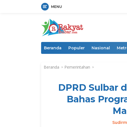
MENU
Langsung
ke
konten
Beranda
Populer
Nasional
Metr
Beranda
Pemerintahan
DPRD Sulbar d
Bahas Prog
Ma
Sudir