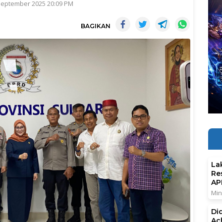
September 2025 20:09 PM
BAGIKAN
La
Re
AP
Min
Di
Ac