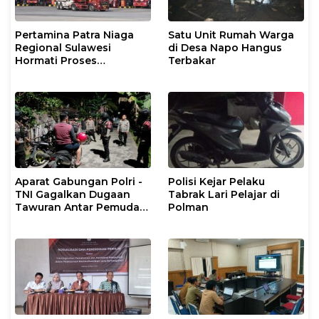
Pertamina Patra Niaga
Satu Unit Rumah Warga
Regional Sulawesi
di Desa Napo Hangus
Hormati Proses
Terbakar
Penanganan Insiden
Kendaraan Operasional
di Polman
Aparat Gabungan Polri -
Polisi Kejar Pelaku
TNI Gagalkan Dugaan
Tabrak Lari Pelajar di
Tawuran Antar Pemuda
Polman
di Binuang Polman