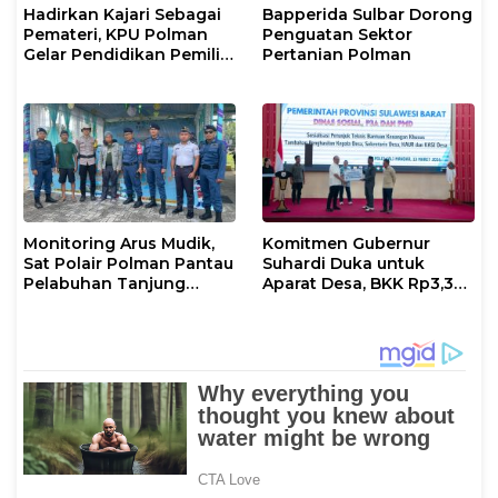
Hadirkan Kajari Sebagai
Bapperida Sulbar Dorong
Pemateri, KPU Polman
Penguatan Sektor
Gelar Pendidikan Pemilih
Pertanian Polman
Bagi Pemilih Perempuan
Monitoring Arus Mudik,
Komitmen Gubernur
Sat Polair Polman Pantau
Suhardi Duka untuk
Pelabuhan Tanjung
Aparat Desa, BKK Rp3,3
Silopo
Miliar Disalurkan di
Polman