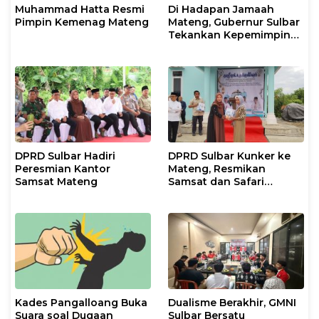
Muhammad Hatta Resmi
Di Hadapan Jamaah
Pimpin Kemenag Mateng
Mateng, Gubernur Sulbar
Tekankan Kepemimpinan
Berkeadilan dan Harmoni
Sosial
DPRD Sulbar Hadiri
DPRD Sulbar Kunker ke
Peresmian Kantor
Mateng, Resmikan
Samsat Mateng
Samsat dan Safari
Ramadan
Kades Pangalloang Buka
Dualisme Berakhir, GMNI
Suara soal Dugaan
Sulbar Bersatu