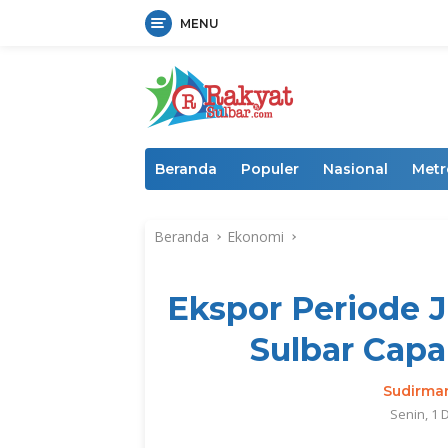
MENU
Langsung
ke
konten
Beranda
Populer
Nasional
Metr
Beranda
Ekonomi
Ekspor Periode J
Sulbar Capa
Sudirma
Senin, 1