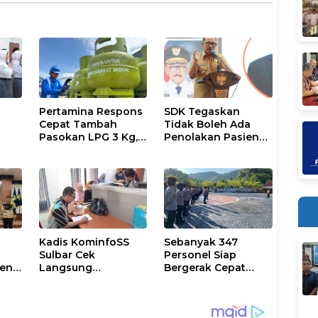
Pertamina Respons
SDK Tegaskan
Cepat Tambah
Tidak Boleh Ada
Pasokan LPG 3 Kg,
Penolakan Pasien
Kondisi Penyaluran
Miskin di Fasilitas
6
di Sulsel
Pelayanan
Berlangsung
Kesehatan
Kondusif
Kadis KominfoSS
Sebanyak 347
Sulbar Cek
Personel Siap
men
Langsung
Bergerak Cepat
Keberadaan
Antisipasi Situasi
Pegawai
Kamtibmas di
Sulbar