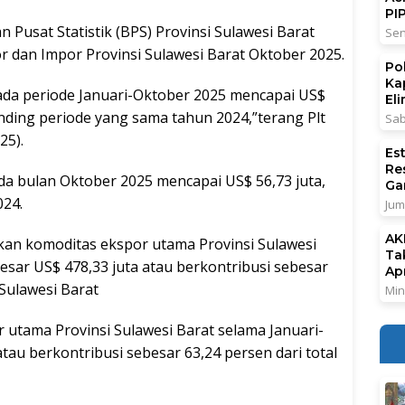
PI
n Pusat Statistik (BPS) Provinsi Sulawesi Barat
Sen
or dan Impor Provinsi Sulawesi Barat Oktober 2025.
Po
Ka
 pada periode Januari-Oktober 2025 mencapai US$
El
anding periode yang sama tahun 2024,”terang Plt
Sab
25).
Es
Re
ada bulan Oktober 2025 mencapai US$ 56,73 juta,
Ga
024.
Jum
AK
an komoditas ekspor utama Provinsi Sulawesi
Ta
esar US$ 478,33 juta atau berkontribusi sebesar
Ap
 Sulawesi Barat
Min
utama Provinsi Sulawesi Barat selama Januari-
tau berkontribusi sebesar 63,24 persen dari total