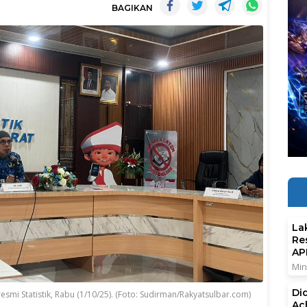
BAGIKAN
La
Re
AP
Min
Di
esmi Statistik, Rabu (1/10/25). (Foto: Sudirman/Rakyatsulbar.com)
Ac