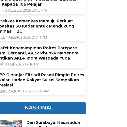
P Kepada 106 Pelajar
in, 3 Agustus 2026 20:55 PM
ltekkes Kemenkes Mamuju Perkuat
pasitas 30 Kader untuk Mendukung
iminasi TBC
tu, 1 Agustus 2026 21:14 PM
tafet Kepemimpinan Polres Parepare
smi Berganti, AKBP Phunky Mahendra
ntikan AKBP Indra Waspada Yuda
at, 31 Juli 2026 19:16 PM
BP Ginanjar Fitriadi Resmi Pimpin Polres
kalar, Harian Rakyat Sulsel Sampaikan
resiasi
ggu, 2 Agustus 2026 08:37 AM
NASIONAL
Dari Surabaya, Nasaruddin