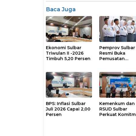
Baca Juga
Ekonomi Sulbar
Pemprov Sulbar
Triwulan II -2026
Resmi Buka
Timbuh 5,20 Persen
Pemusatan
Pembinaan
Paskibraka 202
BPS: Inflasi Sulbar
Kemenkum dan
Juli 2026 Capai 2,00
RSUD Sulbar
Persen
Perkuat Komit
Perlindungan
Kekayaan
Intelektual