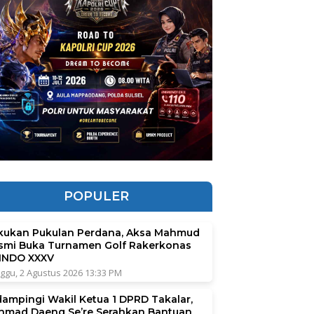
POPULER
kukan Pukulan Perdana, Aksa Mahmud
smi Buka Turnamen Golf Rakerkonas
INDO XXXV
ggu, 2 Agustus 2026 13:33 PM
dampingi Wakil Ketua 1 DPRD Takalar,
hmad Daeng Se’re Serahkan Bantuan