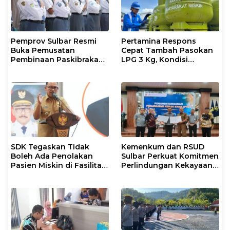
Pemprov Sulbar Resmi
Pertamina Respons
Buka Pemusatan
Cepat Tambah Pasokan
Pembinaan Paskibraka
LPG 3 Kg, Kondisi
2026
Penyaluran di Sulsel
Berlangsung Kondusif
SDK Tegaskan Tidak
Kemenkum dan RSUD
Boleh Ada Penolakan
Sulbar Perkuat Komitmen
Pasien Miskin di Fasilitas
Perlindungan Kekayaan
Pelayanan Kesehatan
Intelektual