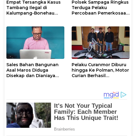
Empat Tersangka Kasus
Polsek Sampaga Ringkus
Tambang Ilegal di
Terduga Pelaku
Kalumpang-Bonehau
Percobaan Pemerkosaan
Resmi Ditahan Polresta
Anak Tiri
Mamuju
Sales Bahan Bangunan
Pelaku Curanmor Diburu
Asal Maros Diduga
hingga Ke Polman, Motor
Disekap dan Dianiaya
Curian Berhasil
Pengusaha
Diamankan