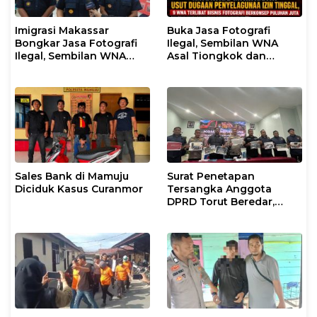
Imigrasi Makassar
Buka Jasa Fotografi
Bongkar Jasa Fotografi
Ilegal, Sembilan WNA
Ilegal, Sembilan WNA
Asal Tiongkok dan
Ditangkap Diduga
Malaysia Diamankan
Salahgunakan Izin
Petugas Imigrasi
Tinggal
Makassar
Sales Bank di Mamuju
Surat Penetapan
Diciduk Kasus Curanmor
Tersangka Anggota
DPRD Torut Beredar,
Polresta Mamuju
Tegaskan Masih
Berstatus Saksi