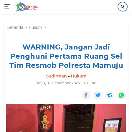
Langsung
ke
Beranda
Hukum
konten
WARNING, Jangan Jadi
Penghuni Pertama Ruang Sel
Tim Resmob Polresta Mamuju
Sudirman
-
Hukum
Rabu, 31 Desember 2025 19:31 PM