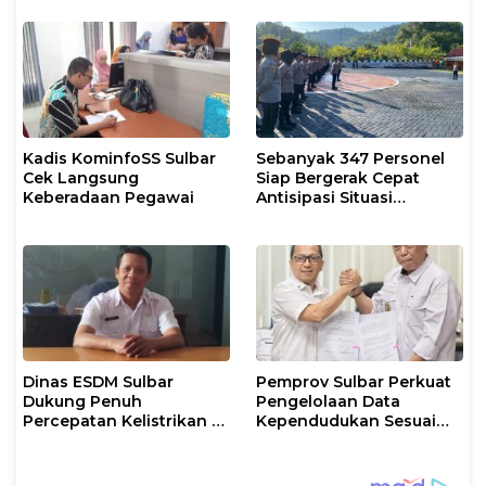
Kadis KominfoSS Sulbar
Sebanyak 347 Personel
Cek Langsung
Siap Bergerak Cepat
Keberadaan Pegawai
Antisipasi Situasi
Kamtibmas di Sulbar
Dinas ESDM Sulbar
Pemprov Sulbar Perkuat
Dukung Penuh
Pengelolaan Data
Percepatan Kelistrikan di
Kependudukan Sesuai
WP Pesisir Barat Pulau
Permendagri 17 Tahun
Karampuang
2023