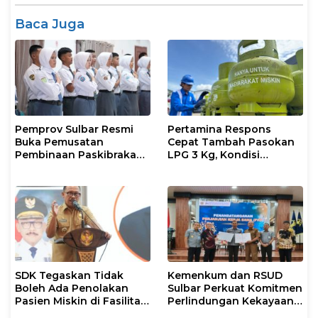
Baca Juga
Pemprov Sulbar Resmi
Pertamina Respons
Buka Pemusatan
Cepat Tambah Pasokan
Pembinaan Paskibraka
LPG 3 Kg, Kondisi
2026
Penyaluran di Sulsel
Berlangsung Kondusif
SDK Tegaskan Tidak
Kemenkum dan RSUD
Boleh Ada Penolakan
Sulbar Perkuat Komitmen
Pasien Miskin di Fasilitas
Perlindungan Kekayaan
Pelayanan Kesehatan
Intelektual