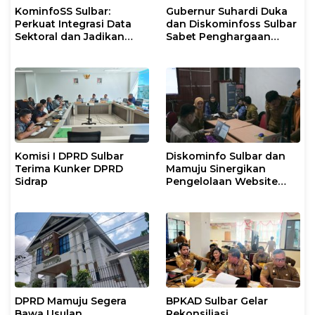
KominfoSS Sulbar:
Gubernur Suhardi Duka
Perkuat Integrasi Data
dan Diskominfoss Sulbar
Sektoral dan Jadikan
Sabet Penghargaan
Data Statistik BPS
Nasional
Sebagai Pijakan Program
Komisi I DPRD Sulbar
Diskominfo Sulbar dan
Terima Kunker DPRD
Mamuju Sinergikan
Sidrap
Pengelolaan Website
Pemerintah
DPRD Mamuju Segera
BPKAD Sulbar Gelar
Bawa Usulan
Rekonsiliasi