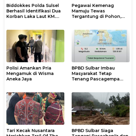
Biddokkes Polda Sulsel
Pegawai Kemenag
Berhasil Identifikasi Dua
Mamuju Tewas
Korban Laka Laut KM.
Tergantung di Pohon,
Nurul Salsa
Polisi Lakukan Olah TKP
dan Evakuasi
Polisi Amankan Pria
BPBD Sulbar Imbau
Mengamuk di Wisma
Masyarakat Tetap
Aneka Jaya
Tenang Pascagempa
M6,7 di Palu
Tari Kecak Nusantara
BPBD Sulbar Siaga