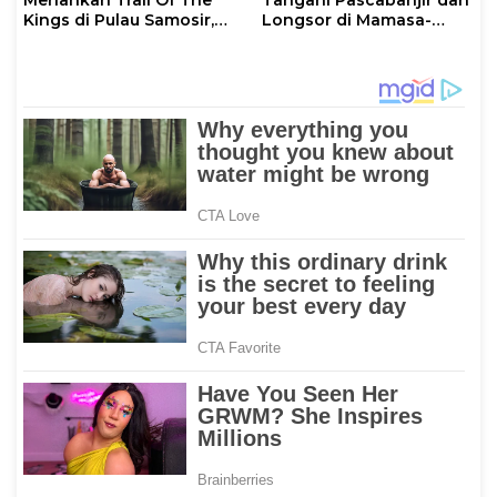
Meriahkan Trail Of The
Tangani Pascabanjir dan
Kings di Pulau Samosir,
Longsor di Mamasa-
Sulawesi Barat Perankan
Polman
Dewi Shinta