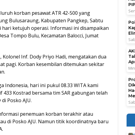
PI
Sen
luruh korban pesawat ATR 42-500 yang
ung Bulusaraung, Kabupaten Pangkep, Sabtu
Po
i hari ketujuh operasi. Informasi ini disampaikan
Ka
El
 Desa Tompo Bulu, Kecamatan Balocci, Jumat
Sab
AK
 Kolonel Inf. Dody Priyo Hadi, mengatakan dua
Ta
Ap
at pagi. Korban kesembilan ditemukan sekitar
Min
an.
Pr
a Indonesia, hari ini pukul 08.33 WITA kami
Di
Ha
if 433 Kostrad bersama tim SAR gabungan telah
Me
 di Posko AJU.
Sab
 informasi penemuan korban terakhir atau
au di Posko AJU. Namun titik koordinatnya baru
A.