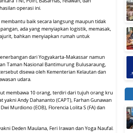
ntara TNI, Polri, Basarnas, relawan, dan
silan operasi ini.
g membantu baik secara langsung maupun tidak
apangan, ada yang menyiapkan logistik, memasak,
jurit, bahkan menyiapkan rumah untuk
 penerbangan dari Yogyakarta-Makassar namun
wasan Taman Nasional Bantimurung Bulusaraung,
tersebut disewa oleh Kementerian Kelautan dan
awasan udara.
t membawa 10 orang, terdiri dari tujuh orang kru
at yakni Andy Dahananto (CAPT), Farhan Gunawan
 Dwi Murdiono (EOB), Florencia Lolita S (FA) dan
kni Deden Maulana, Feri Irawan dan Yoga Naufal.