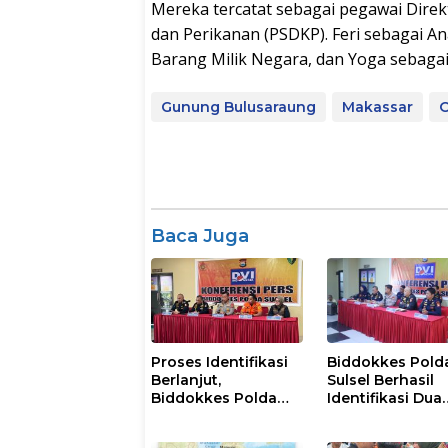
Mereka tercatat sebagai pegawai Dire
dan Perikanan (PSDKP). Feri sebagai A
Barang Milik Negara, dan Yoga sebagai 
Gunung Bulusaraung
Makassar
O
Baca Juga
Proses Identifikasi
Biddokkes Pold
Berlanjut,
Sulsel Berhasil
Biddokkes Polda
Identifikasi Dua
Sulsel Terima Satu
Korban Laka La
Jenazah Korban
KM. Nurul Salsa