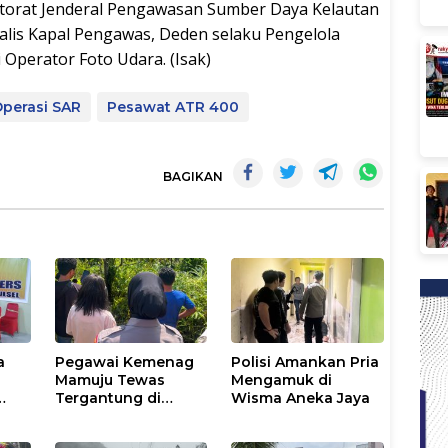
ktorat Jenderal Pengawasan Sumber Daya Kelautan
nalis Kapal Pengawas, Deden selaku Pengelola
Operator Foto Udara. (Isak)
perasi SAR
Pesawat ATR 400
BAGIKAN
a
Pegawai Kemenag
Polisi Amankan Pria
Mamuju Tewas
Mengamuk di
Tergantung di
Wisma Aneka Jaya
ut
Pohon, Polisi
Lakukan Olah TKP