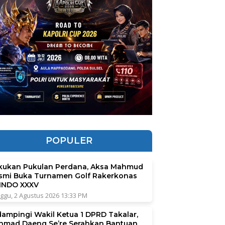
POPULER
kukan Pukulan Perdana, Aksa Mahmud
smi Buka Turnamen Golf Rakerkonas
INDO XXXV
ggu, 2 Agustus 2026 13:33 PM
dampingi Wakil Ketua 1 DPRD Takalar,
hmad Daeng Se’re Serahkan Bantuan