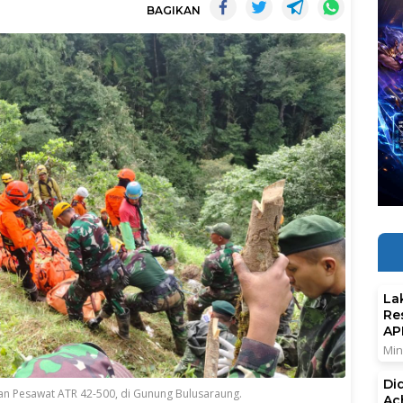
BAGIKAN
La
Re
AP
Min
Di
aan Pesawat ATR 42-500, di Gunung Bulusaraung.
Ac