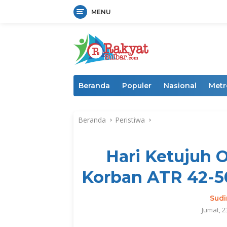
MENU
Langsung
ke
konten
Beranda
Populer
Nasional
Metr
Beranda
Peristiwa
Hari Ketujuh 
Korban ATR 42-5
Sud
Jumat, 2