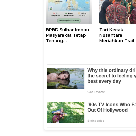
Laka Laut KM Nurul
Salsa
BPBD Sulbar Imbau
Tari Kecak
Masyarakat Tetap
Nusantara
Tenang
Meriahkan Trail
Pascagempa M6,7
The Kings di Pu
di Palu
Samosir, Sulawe
Barat Perankan
Dewi Shinta