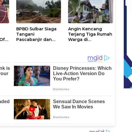
dan Evakuasi
BPBD Sulbar Siaga
Angin Kencang
Tangani
Terjang Tiga Rumah
 Of
Pascabanjir dan
Warga di
lau
Longsor di
Tinambung, Polisi
si
Mamasa-Polman
Datangi Lokasi